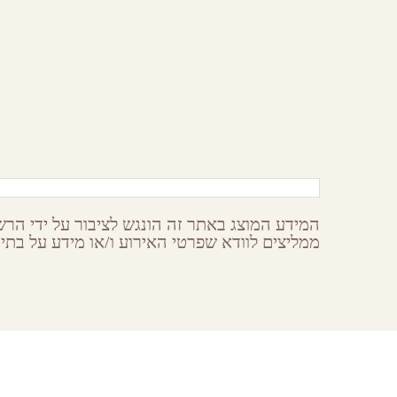
צימבר
הר הנגב
ש
המידע המוצג באתר זה הונגש לציבור על ידי הרשו
ממליצים לוודא שפרטי האירוע ו/או מידע על בתי 
earches
About GoNegev