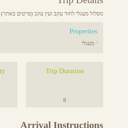
Share
Share
Share
Share
on
on
on
by
Facebook
Google
Twitter
Email
מסלול מעגלי לחוד עקב ועין עקב (פרטים באתר)
Plus
Properties
מעגלי
ty
Trip Duration
8
Arrival Instructions