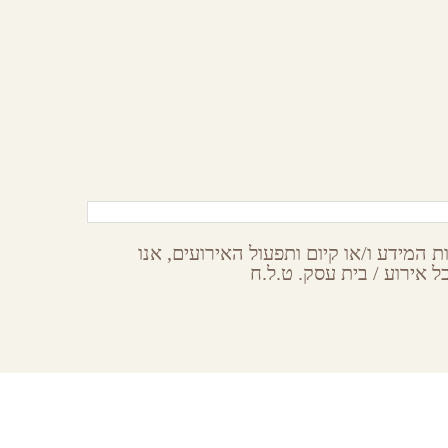
חוות כרמי עבדת
שדה בוקר,
הר הנגב
 המידע ו/או קיום ותפעול האירועים, אנו
 אירוע / בית עסק. ט.ל.ח
Subsc