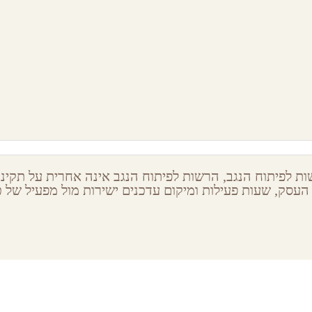
אירוח בגיא
חוות נועם במדבר
דה בוקר,
הר הנגב
מצפה רמון,
הר הנגב
ת לפיתוח הנגב, הרשות לפיתוח הנגב אינה אחרית על תקינות
העסק, שעות פעילות ומיקום עדכנים ישירות מול מפעיל של כל
ribe to our newsletter
Latest S