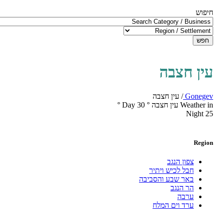
חיפוש
חפש
עין חצבה
Gonegev
/
עין חצבה
Weather in עין חצבה
°
30
Day
°
Night
25
Region
צפון הנגב
חבל לכיש ויתיר
באר שבע והסביבה
הר הנגב
ערבה
ערד וים המלח