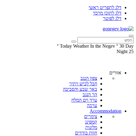
דלג לתפריט ראשי
דלג לתוכן מרכזי
דלג לפוטר
°
Today Weather In the Negev
°
30
Day
Night
25
עקבו
עקבו
אחרינו
אחרינו
ב-
ב-
אזורים
Facebook
Instagram
צפון הנגב
חבל לכיש ויתיר
באר שבע והסביבה
הר הנגב
ערד וים המלח
ערבה
Accommodation
צימרים
קמפינג
מלונות
חוות בודדים