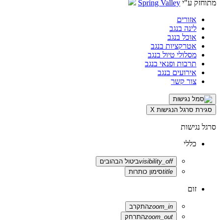
מתוחזק ע"י
Spring Valley
אזורים
לינה בנגב
אוכל בנגב
אטרקציות בנגב
מסלולי טיול בנגב
תרבות ופנאי בנגב
אירועים בנגב
צור קשר
סגירת סרגל הנגישות
X
סרגל נגישות
כללי
visibility_off
ביטול הבהובים
title
סימון כותרות
זום
zoom_in
התקרב
zoom_out
התרחק