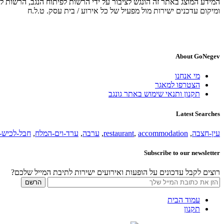
המידע המוצג באתר זה הונגש לציבור על ידי הרשות לפיתוח הנגב, הרשות לפ
ומיקום עדכנים ישירות מול מפעיל של כל אירוע / בית עסק. ט.ל.ח
About GoNegev
מי אנחנו
הצטרפו למאגר
תקנון ותנאי שימוש באתר גונגב
Latest Searches
עין-חצבה
,
accommodation
,
restaurant
,
ערבה
,
ערד-וים-המלח
,
חבל-לכיש-ו
Subscribe to our newsletter
רוצים לקבל עדכונים על הופעות ואירועים ישירות לתיבת המייל שלכם?
עמוד הבית
תקנון