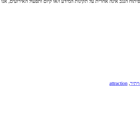
יתוח הנגב אינה אחרית על תקינות המידע ו/או קיום ותפעול האירועים, אנו
יתיר
,
attraction