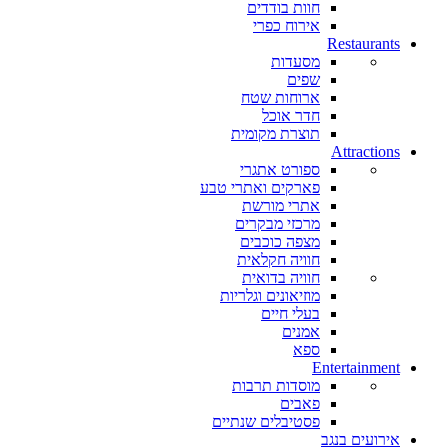
חוות בודדים
אירוח כפרי
Restaurants
מסעדות
שפים
ארוחות שטח
חדר אוכל
תוצרת מקומית
Attractions
ספורט אתגרי
פארקים ואתרי טבע
אתרי מורשת
מרכזי מבקרים
מצפה כוכבים
חוויה חקלאית
חוויה בדואית
מוזיאונים וגלריות
בעלי חיים
אמנים
ספא
Entertainment
מוסדות תרבות
פאבים
פסטיבלים שנתיים
אירועים בנגב