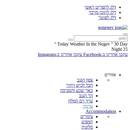
דלג לתפריט ראשי
דלג לתוכן מרכזי
דלג לפוטר
°
Today Weather In the Negev
°
30
Day
Night
25
עקבו אחרינו ב-Facebook
עקבו אחרינו ב-Instagram
אזורים
צפון הנגב
חבל לכיש ויתיר
באר שבע והסביבה
הר הנגב
ערד וים המלח
ערבה
Accommodation
צימרים
קמפינג
מלונות