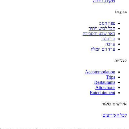
צוקים,
ערבה
Region
צפון הנגב
חבל לכיש ויתיר
באר שבע והסביבה
הר הנגב
ערבה
ערד וים המלח
קטגוריות
Accommodation
Trips
Restaurants
Attractions
Entertainment
אירועים באזור
לכל האירועים