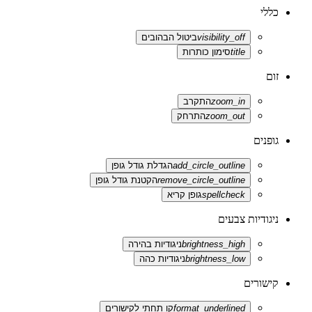
כללי
visibility_off
ביטול הבהובים
title
סימון כותרות
זום
zoom_in
התקרב
zoom_out
התרחק
גופנים
add_circle_outline
הגדלת גודל גופן
remove_circle_outline
הקטנת גודל גופן
spellcheck
גופן קריא
ניגודיות צבעים
brightness_high
ניגודיות בהירה
brightness_low
ניגודיות כהה
קישורים
format_underlined
קו תחתי לקישורים