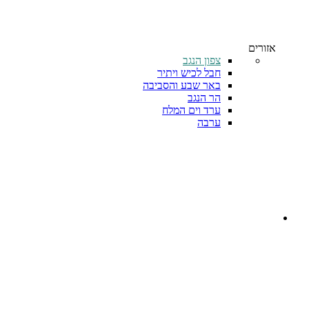
אזורים
צפון הנגב
חבל לכיש ויתיר
באר שבע והסביבה
הר הנגב
ערד וים המלח
ערבה