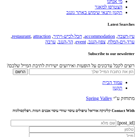
מי אנחנו
הצטרפו למאגר
תקנון ותנאי שימוש באתר גונגב
Latest Searches
עין-חצבה
,
accommodation
,
חבל-לכיש-ויתיר
,
attraction
,
restaurant
,
ערד-וים-המלח
,
צפון-הנגב
,
event
,
הר-הנגב
,
ערבה
Subscribe to our newsletter
רוצים לקבל עדכונים על הופעות ואירועים ישירות לתיבת המייל שלכם?
עמוד הבית
תקנון
מתוחזק ע"י
Spring Valley
Contact With קליניקה אוריאל טיפולים עיסוי שוודי עיסוי אבנים חמות .רפלקסולוגיה
[post_id]