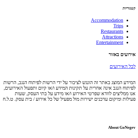
קטגוריות
Accommodation
Trips
Restaurants
Attractions
Entertainment
אירועים באזור
לכל האירועים
המידע המוצג באתר זה הונגש לציבור על ידי הרשות לפיתוח הנגב, הרשות
לפיתוח הנגב אינה אחרית על תקינות המידע ו/או קיום ותפעול האירועים,
אנו ממליצים לוודא שפרטי האירוע ו/או מידע על בתי העסק, שעות
פעילות ומיקום עדכנים ישירות מול מפעיל של כל אירוע / בית עסק. ט.ל.ח
About GoNegev