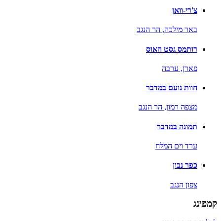
צ'רי-וואן
באר מילכה,
הר הנגב
רותמס גסט האוס
פארן,
ערבה
חוות נועם במדבר
מצפה רמון,
הר הנגב
תמונה במדבר
ערד וים המלח
כפר נבון
צפון הנגב
קמפינג