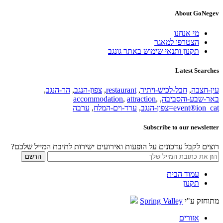
About GoNegev
מי אנחנו
הצטרפו למאגר
תקנון ותנאי שימוש באתר גונגב
Latest Searches
עין-חצבה
,
חבל-לכיש-ויתיר
,
restaurant
,
צפון-הנגב
,
הר-הנגב
,
באר-שבע-והסביבה
,
,
attraction
,
accommodation
event®ion_cat=צפון-הנגב
,
ערד-וים-המלח
,
ערבה
Subscribe to our newsletter
רוצים לקבל עדכונים על הופעות ואירועים ישירות לתיבת המייל שלכם?
עמוד הבית
תקנון
מתוחזק ע"י
Spring Valley
אזורים