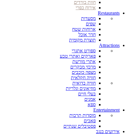
חוות בודדים
אירוח כפרי
Restaurants
מסעדות
שפים
ארוחות שטח
חדר אוכל
תוצרת מקומית
Attractions
ספורט אתגרי
פארקים ואתרי טבע
אתרי מורשת
מרכזי מבקרים
מצפה כוכבים
חוויה חקלאית
חוויה בדואית
מוזיאונים וגלריות
בעלי חיים
אמנים
ספא
Entertainment
מוסדות תרבות
פאבים
פסטיבלים שנתיים
אירועים בנגב