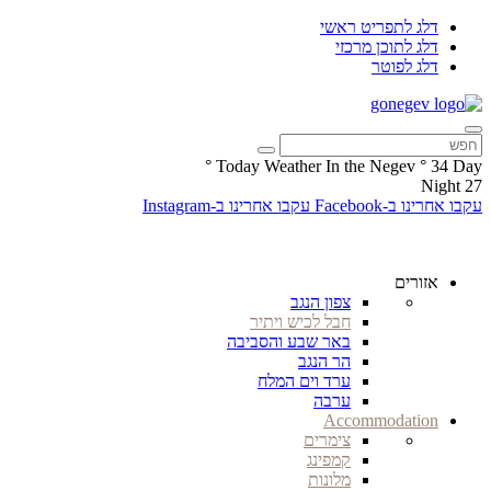
דלג לתפריט ראשי
דלג לתוכן מרכזי
דלג לפוטר
°
Today Weather In the Negev
°
34
Day
Night
27
עקבו אחרינו ב-Facebook
עקבו אחרינו ב-Instagram
אזורים
צפון הנגב
חבל לכיש ויתיר
באר שבע והסביבה
הר הנגב
ערד וים המלח
ערבה
Accommodation
צימרים
קמפינג
מלונות