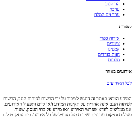
הר הנגב
ערבה
ערד וים המלח
קטגוריות
אירוח כפרי
צימרים
קמפינג
חוות בודדים
מלונות
אירועים באזור
לכל האירועים
המידע המוצג באתר זה הונגש לציבור על ידי הרשות לפיתוח הנגב, הרשות
לפיתוח הנגב אינה אחרית על תקינות המידע ו/או קיום ותפעול האירועים,
אנו ממליצים לוודא שפרטי האירוע ו/או מידע על בתי העסק, שעות
פעילות ומיקום עדכנים ישירות מול מפעיל של כל אירוע / בית עסק. ט.ל.ח