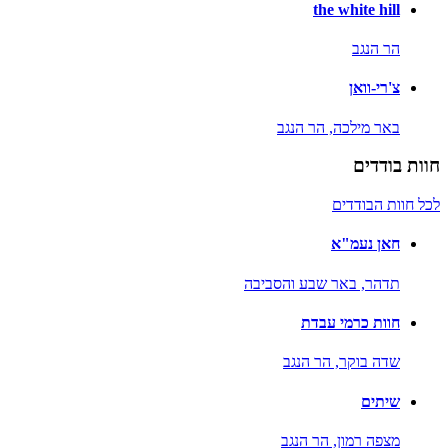
the white hill
הר הנגב
צ'רי-וואן
באר מילכה,
הר הנגב
חוות בודדים
לכל חוות הבודדים
חאן נעמ"א
תדהר,
באר שבע והסביבה
חוות כרמי עבדת
שדה בוקר,
הר הנגב
שיתים
מצפה רמון,
הר הנגב