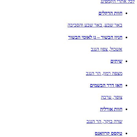
לכל אתרי הקמפינג
חוות הדקלים
באר שבע,
באר שבע והסביבה
חניון הבשור – גן לאומי הבשור
אשכול,
צפון הנגב
שיתים
מצפה רמון,
הר הנגב
חאן דרך הבשמים
צופר,
ערבה
חוות אורליה
שדה בוקר,
הר הנגב
טקסס קרוואנס