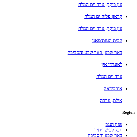
עין בוקק,
ערד וים המלח
קראון פלזה ים המלח
עין בוקק,
ערד וים המלח
הבית העות'מאני
באר שבע,
באר שבע והסביבה
לאונרדו אין
ערד וים המלח
אורכידאה
אילת,
ערבה
Region
צפון הנגב
חבל לכיש ויתיר
באר שבע והסביבה