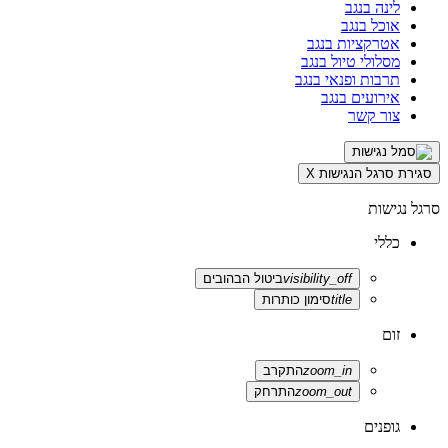
לינה בנגב
אוכל בנגב
אטרקציות בנגב
מסלולי טיול בנגב
תרבות ופנאי בנגב
אירועים בנגב
צור קשר
סגירת סרגל הנגישות
X
סרגל נגישות
כללי
visibility_off
ביטול הבהובים
title
סימון כותרות
זום
zoom_in
התקרב
zoom_out
התרחק
גופנים