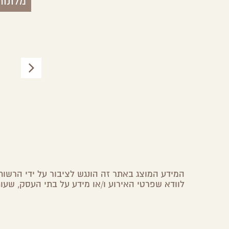
מלונות
הבית העות'מאני
באר שבע,
באר שבע והסביבה
המידע המוצג באתר זה הונגש לציבור על ידי הרשות 
לוודא שפרטי האירוע ו/או מידע על בתי העסק, שעות