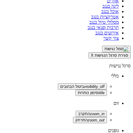
אזורים
לינה בנגב
אוכל בנגב
אטרקציות בנגב
מסלולי טיול בנגב
תרבות ופנאי בנגב
אירועים בנגב
צור קשר
סגירת סרגל הנגישות
X
סרגל נגישות
כללי
visibility_off
ביטול הבהובים
title
סימון כותרות
זום
zoom_in
התקרב
zoom_out
התרחק
גופנים