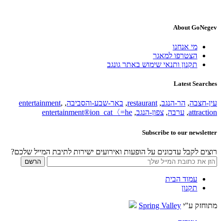
About GoNegev
מי אנחנו
הצטרפו למאגר
תקנון ותנאי שימוש באתר גונגב
Latest Searches
עין-חצבה
,
הר-הנגב
,
restaurant
,
באר-שבע-והסביבה
,
,
entertainment
attraction
,
ערבה
,
צפון-הנגב
,
entertainment®ion_cat〈=he
Subscribe to our newsletter
רוצים לקבל עדכונים על הופעות ואירועים ישירות לתיבת המייל שלכם?
עמוד הבית
תקנון
מתוחזק ע"י
Spring Valley