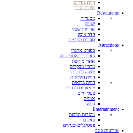
חוות בודדים
אירוח כפרי
Restaurants
מסעדות
שפים
ארוחות שטח
חדר אוכל
תוצרת מקומית
Attractions
ספורט אתגרי
פארקים ואתרי טבע
אתרי מורשת
מרכזי מבקרים
מצפה כוכבים
חוויה חקלאית
חוויה בדואית
מוזיאונים וגלריות
בעלי חיים
אמנים
ספא
Entertainment
מוסדות תרבות
פאבים
פסטיבלים שנתיים
אירועים בנגב