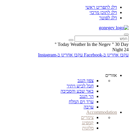
דלג לתפריט ראשי
דלג לתוכן מרכזי
דלג לפוטר
°
Today Weather In the Negev
°
30
Day
Night
24
עקבו אחרינו ב-Facebook
עקבו אחרינו ב-Instagram
אזורים
צפון הנגב
חבל לכיש ויתיר
באר שבע והסביבה
הר הנגב
ערד וים המלח
ערבה
Accommodation
צימרים
קמפינג
מלונות