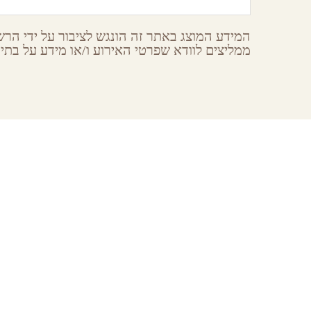
המידע המוצג באתר זה הונגש לציבור על ידי הרשו
ממליצים לוודא שפרטי האירוע ו/או מידע על בתי 
earches
About GoNegev
עין-חצב
מי אנחנו
staurant
הצטרפו למאגר
odation
תקנון ותנאי שימוש באתר גונגב
באר-שבע
ainment
,
urant®ion_cat