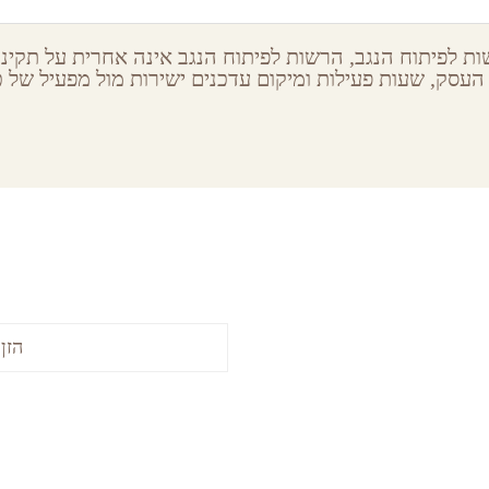
ת לפיתוח הנגב, הרשות לפיתוח הנגב אינה אחרית על תקינות
העסק, שעות פעילות ומיקום עדכנים ישירות מול מפעיל של כל
ribe to our newsletter
Latest S
ה
,
attraction
,
ערבה
,
רוצים לקבל עדכונים על הופ
re
,
צפון-הנגב
,
accomm
,
ערד-וים-המלח
,
-והסביבה
,
הר-הנגב
,
entert
resta=ערד-וים-המלח