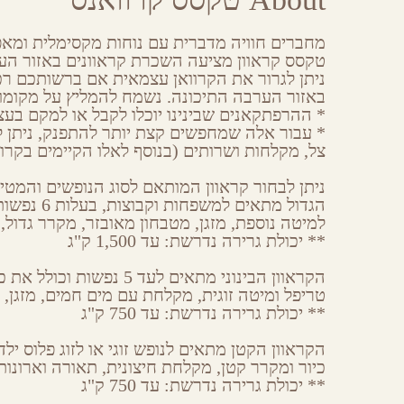
Share
Share
Share
Share
on
on
on
by
Facebook
Google
Twitter
Email
מחברים חוויה מדברית עם נוחות מקסימלית ומאפ
Plus
טקסס קראוון מציעה השכרת קראוונים באזור הער
ניתן לגרור את הקרוואן עצמאית אם ברשותכם רכב
באזור הערבה התיכונה. נשמח להמליץ על מקומו
* ההרפתקאנים שבינינו יוכלו לקבל או למקם בעצ
* עבור אלה שמחפשים קצת יותר להתפנק, ניתן ל
צל, מקלחות ושרותים (בנוסף לאלו הקיימים בקרוו
ניתן לבחור קראוון המותאם לסוג הנופשים והמטיי
הגדול מתא
למיטה נוספת, מזגן, מטבחון מאובזר, מקרר גדול, 
** יכולת גרירה נדרשת: עד 1,500 ק"ג
הקראוון הבינוני מתאים ל
טריפל ומיטה זוגית, מקלחת עם מים חמים, מזגן, 
** יכולת גרירה נדרשת: עד 750 ק"ג
הקראוון הקטן מתאים לנופש זוגי או לזוג פלוס י
כיור ומקרר קטן, מקלחת חיצונית, תאורה וארונות 
** יכולת גרירה נדרשת: עד 750 ק"ג