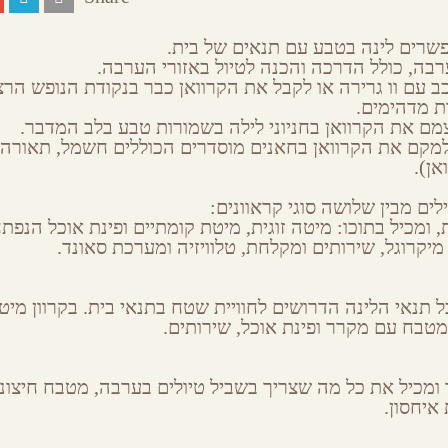
שרים לינה בטבע עם תנאים של בית.
בה, כולל הדרכה והכנה לטיול באזורי הערבה.
 עם וו גרירה או לקבל את הקרוואן כבר בנקודת הנופש הרצ
ת מדהימים.
מם את הקרוואן בחניוני לילה בשמורות טבע בלב המדבר.
מקם את הקרוואן בחאנים מוסדרים הכוללים חשמל, תאורה,
אן).
לים מבין שלושה סוגי קראוונים:
ים למשפחות וקבוצות, בעלות 6 נפשות, ומכיל בתוכו: מיטה זוגית, מיטת קומתיים ופינת אוכל הנ
מיקרוגל, שירותים ומקלחת, טלוויזיה ומערכת סאונד.
עד 5 נפשות וכולל את כל תנאי הלינה הדרושים לחוויית שטח בתנאי בית. בקרוון מי
מטבח עם מקרר ופינת אוכל, שירותים.
לד ומכיל את כל מה שצריך בשביל טיולים בערבה, מטבח חיצוני
איחסון.