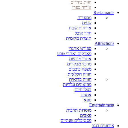
חוות בודדים
אירוח כפרי
Restaurants
מסעדות
שפים
ארוחות שטח
חדר אוכל
תוצרת מקומית
Attractions
ספורט אתגרי
פארקים ואתרי טבע
אתרי מורשת
מרכזי מבקרים
מצפה כוכבים
חוויה חקלאית
חוויה בדואית
מוזיאונים וגלריות
בעלי חיים
אמנים
ספא
Entertainment
מוסדות תרבות
פאבים
פסטיבלים שנתיים
אירועים בנגב