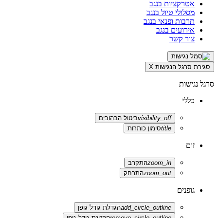
אטרקציות בנגב
מסלולי טיול בנגב
תרבות ופנאי בנגב
אירועים בנגב
צור קשר
סגירת סרגל הנגישות
X
סרגל נגישות
כללי
visibility_off
ביטול הבהובים
title
סימון כותרות
זום
zoom_in
התקרב
zoom_out
התרחק
גופנים
add_circle_outline
הגדלת גודל גופן
remove_circle_outline
הקטנת גודל גופן