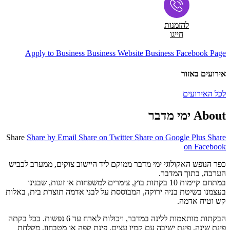
להזמנות
חייגו
Apply to Business
Business Website
Business Facebook Page
אירועים באזור
לכל האירועים
About ימי מדבר
Share
Share by Email
Share on Twitter
Share on Google Plus
Share
on Facebook
כפר הנופש האקולוגי ימי מדבר ממוקם ליד היישוב צוקים, ממערב לכביש
הערבה, בתוך המדבר.
במתחם קיימות 10 בקתות בוץ, צימרים למשפחות או זוגות, שבנינו
בעצמנו בשיטת בניה ירוקה, המבוססת על לבני אדמה תוצרת בית, באלות
קש וטיח אדמה.
הבקתות מותאמות ללינה במדבר, ויכולות לארח עד 6 נפשות. בכל בקתה
פינת שינה, פינת ישיבה עם קמין עצים, פינת קפה או מטבחון, מקלחת