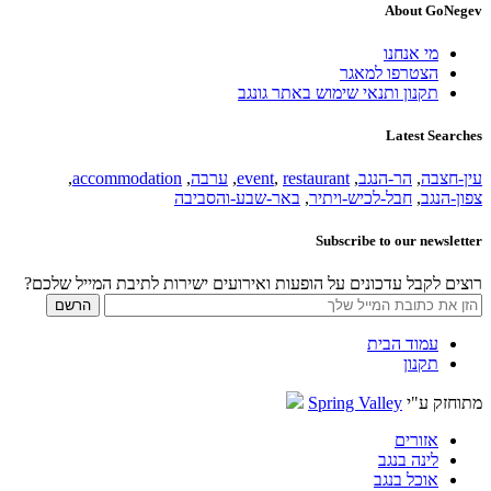
About GoNegev
מי אנחנו
הצטרפו למאגר
תקנון ותנאי שימוש באתר גונגב
Latest Searches
עין-חצבה
,
הר-הנגב
,
restaurant
,
event
,
ערבה
,
accommodation
,
צפון-הנגב
,
חבל-לכיש-ויתיר
,
באר-שבע-והסביבה
Subscribe to our newsletter
רוצים לקבל עדכונים על הופעות ואירועים ישירות לתיבת המייל שלכם?
עמוד הבית
תקנון
מתוחזק ע"י
Spring Valley
אזורים
לינה בנגב
אוכל בנגב