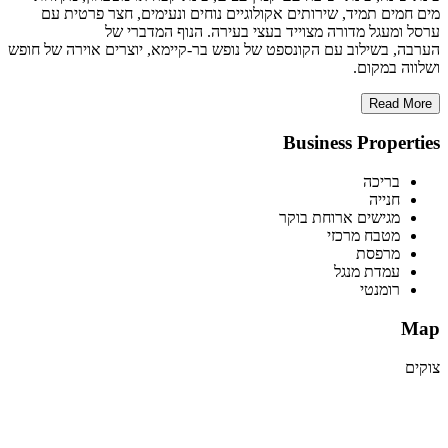
מים חמים תמיד, שירותים אקולוגיים נוחים ונעימים, חצר פרטית עם
ערסל ומעגל מדורה מצוייד בעצי בעירה. הנוף המדברי של
הערבה, בשילוב עם הקונספט של נופש בר-קיימא, יוצרים אוירה של חופש
ושלווה במקום.
Read More
Business Properties
בריכה
חנייה
מגישים ארוחת בוקר
מטבח מרכזי
מרפסת
עמדת מנגל
רומנטי
Map
צוקים