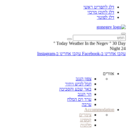
דלג לתפריט ראשי
דלג לתוכן מרכזי
דלג לפוטר
°
Today Weather In the Negev
°
30
Day
Night
24
עקבו אחרינו ב-Facebook
עקבו אחרינו ב-Instagram
אזורים
צפון הנגב
חבל לכיש ויתיר
באר שבע והסביבה
הר הנגב
ערד וים המלח
ערבה
Accommodation
צימרים
קמפינג
מלונות