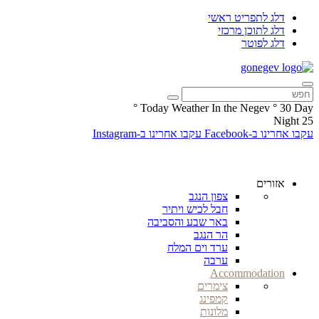
דלג לתפריט ראשי
דלג לתוכן מרכזי
דלג לפוטר
°
Today Weather In the Negev
°
30
Day
Night
25
עקבו אחרינו ב-Facebook
עקבו אחרינו ב-Instagram
אזורים
צפון הנגב
חבל לכיש ויתיר
באר שבע והסביבה
הר הנגב
ערד וים המלח
ערבה
Accommodation
צימרים
קמפינג
מלונות