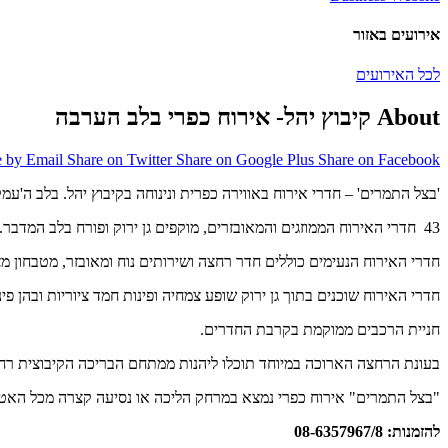
אירועים באזור
לכל האירועים
About קיבוץ יהל- אירוח כפרי בלב הערבה
e by Email
Share on Twitter
Share on Google Plus
Share on Facebook
'בצל התמרים' – חדרי אירוח באווירה כפרית ונינוחה בקיבוץ יהל. בלב ה'עמק האדום', בער
43 חדרי האירוח הממוזגים והמאובזרים, מוקפים גן ירוק ופורח בלב המדבר. מתחם האירוח הכפרי מתאים לזוגות, משפחות וקבוצות.
חדרי האירוח הנעימים כוללים חדר רחצה ושירותים נוח ומאובזר, מטבחון מצו
חדרי האירוח שוכנים בתוך גן ירוק שופע צמחיה ופינות חמד ציוריות ובהן פינ
חניית הרכבים ממוקמת בקרבת החדרים.
בעונת הרחצה הארוכה במיוחד תוכלו ליהנות ממתחם הבריכה הקיבוצית רח
"בצל התמרים" אירוח כפרי נמצא במרחק הליכה או נסיעה קצרה מכל האטרק
להזמנות: 08-6357967/8