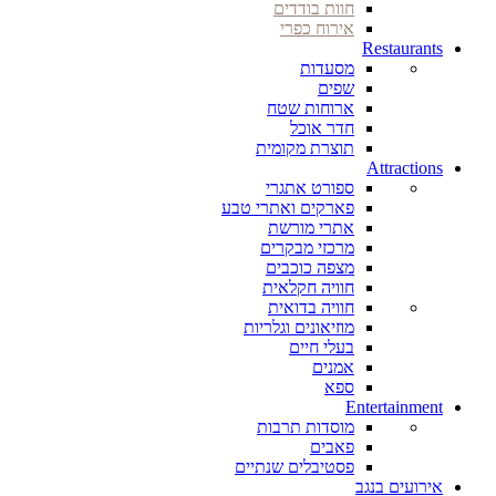
חוות בודדים
אירוח כפרי
Restaurants
מסעדות
שפים
ארוחות שטח
חדר אוכל
תוצרת מקומית
Attractions
ספורט אתגרי
פארקים ואתרי טבע
אתרי מורשת
מרכזי מבקרים
מצפה כוכבים
חוויה חקלאית
חוויה בדואית
מוזיאונים וגלריות
בעלי חיים
אמנים
ספא
Entertainment
מוסדות תרבות
פאבים
פסטיבלים שנתיים
אירועים בנגב