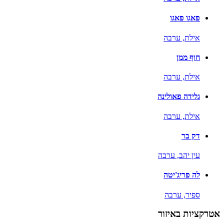
פאגו פאגו
אילת,
ערבה
חוף ממן
אילת,
ערבה
גלידה פאולינה
אילת,
ערבה
דק בר
עין יהב,
ערבה
לה פריג'יטה
ספיר,
ערבה
אטרקציות באיזור