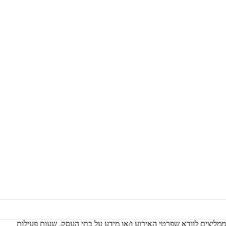
 ממליצים לוודא שפרטי האירוע ו/או מידע על בתי העסק, שעות פעילות