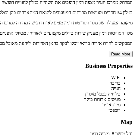
המרחק ממרכז העיר מצפה רמון הופכים את השהייה במלון לחוויית חופשה 
במלון 34 חדרים וסוויטות מרווחים המעוצבים להנאת המתארחים בהן וכוללים כולם מטבחון, חדרי שינה מרווחים ועוד.
מיקומו המעולה של מלון הסוויטות רמון מציע לאורחיו גישה מהירה למרכז ה
מלון הסוויטות רמון מעניק שירות טיולים מקצועיים לאורחיו, מטיולי אופניים 
המבקשים לחוות אירוח בדואי יוכלו לבקר בחאן השיירות וליהנות מאוכל מ
Read More
Business Properties
WiFi
בריכה
חנייה
טלויזיה בכבלים/לווין
מגישים ארוחת בוקר
מיזוג אוויר
רומנטי
Map
נחל מישר 8, מצפה רמון