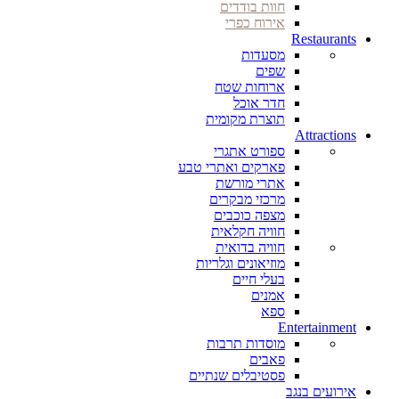
חוות בודדים
אירוח כפרי
Restaurants
מסעדות
שפים
ארוחות שטח
חדר אוכל
תוצרת מקומית
Attractions
ספורט אתגרי
פארקים ואתרי טבע
אתרי מורשת
מרכזי מבקרים
מצפה כוכבים
חוויה חקלאית
חוויה בדואית
מוזיאונים וגלריות
בעלי חיים
אמנים
ספא
Entertainment
מוסדות תרבות
פאבים
פסטיבלים שנתיים
אירועים בנגב