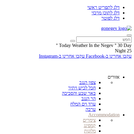
דלג לתפריט ראשי
דלג לתוכן מרכזי
דלג לפוטר
°
Today Weather In the Negev
°
30
Day
Night
25
עקבו אחרינו ב-Facebook
עקבו אחרינו ב-Instagram
אזורים
צפון הנגב
חבל לכיש ויתיר
באר שבע והסביבה
הר הנגב
ערד וים המלח
ערבה
Accommodation
צימרים
קמפינג
מלונות