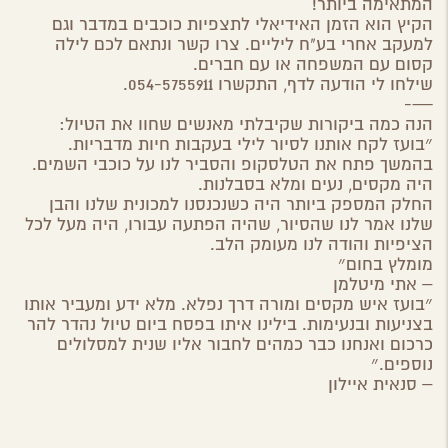
המתאימה ביותר!
הקיץ הוא הזמן האידיאלי לתצפיות כוכבים במדבר וגם
למעקב אחרי בע"ח ליליים. צרו קשר ונתאם לכם לילה
קסום עם המשפחה או עם חברים.
שילחו לי הודעה לדף, התקשרו 054-5755911.
—-
הנה כמה ביקורות שקיבלתי מאנשים שחוו את הטיול:
״בועז לקח אותנו לסיור לילי בעקבות חיות מדבריות.
בהמשך פתח את הטלסקופ והסביר לנו על כוכבי השמים.
היה מקסים, נעים ומלא בסבלנות.
החלק המספק ביותר היה כשנכנסנו למכונית שלנו והבן
שלנו אמר לנו שהסיור, שהיה הפתעה עבורו, היה מעל לכל
הציפיות והודה לנו מעומק הלב.
מומלץ בחום״
– אתי מיטלמן
״בועז איש מקסים ומורה דרך נפלא. מלא ידע ומעביר אותו
בצניעות ובנעימות. בילינו איתו בפסח ביום טיול נהדר להר
כרכום ואנחנו כבר כמהים לחבור אליו שנית למסלולים
נוספים.״
– סנאית איילון