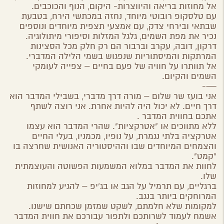
אל מחוזות בריאה והיווצרות- היקום, הנוף והכוכבים.
עם טלסקופ רובוטי מיוחד, נחזה במכתשי הירח, בטבעת
שבתאי ובירחי צדק, עם אמצעי תצפית מיוחדים ונוספים
נכיר את מפת השמים, גלגל המזלות וסיפורי מיתולוגיה.
דרקון, דובה, עקרב וברבור הם רק חלק מכל הסצינות
המרתקות והמיסתוריות שנפגוש בשמי הלילה המדברי.
אל תוותרו על חוויה של פעם בחיים – צפייה לעומקי
השמים והקיום.
—-
אני בועז שר שלום – מורה דרך מדברי, בשבילי המדבר הוא
דרך חיים. לא יכול היה להיות אחרת. אני רוצה לשתף
אתכם בחווית המדבר .
ללא מתווכים או "אטרקציות". שהרי המדבר הוא עצמו
אטרקציה בלתי נגמרת, על נופיו, מכמניו, בעלי החיים
והצמחים המיוחדים שבו וההיסטוריה האנושית שחרצה בו
"קמט".
לחוות את המדבר במלוא המשמעות הפשוטה והעוצמתית
שלו.
ברגליים, עם תרמיל על הגב או בג'יפ – להגיע למחוזות
המרוחקים ביותר בנגב.
למקומות שלא חלמתם, לשקט שמזמן שכחתם שישנו.
אשמח לעמוד לשרותכם ולתפור עבורכם את חווית המדבר