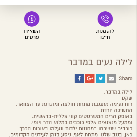
להזמנות
השאירו
חייגו
פרטים
לילה נעים במדבר
Share
Share
Share
Share
Share
on
on
on
by
ebook
Google
Twitter
Email
לילה במדבר.
Plus
שקט
רוח נעימה מתגנבת מתחת חולצה ומדגדגת עד הצוואר.
החשיכה יורדת
באופק הרים המשרטטים קווי צללית-בראשית.
וממעל מנצנצים אלפי כוכבים במלוא הדר ויופי.
כוכבים שנשכחו במחוזות ילדות ונעלמו באורות הכרך.
כאן, בנגב שלנו, מתחת לאף, ניסע בזמן לעידנים הקדומים,