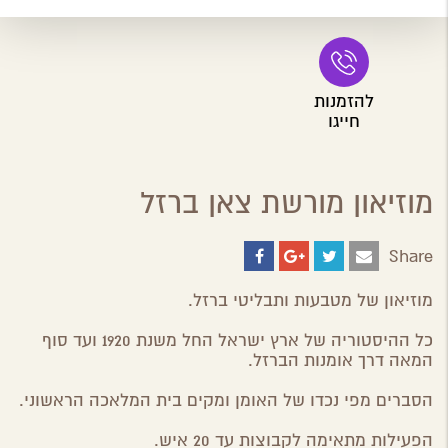
להזמנות
חייגו
מוזיאון מורשת צאן ברזל
Share
Share
Share
Share
Share
on
on
on
by
ebook
Google
Twitter
Email
מוזיאון של מטבעות ותבליטי ברזל.
Plus
כל ההיסטוריה של ארץ ישראל החל משנת 1920 ועד סוף
המאה דרך אומנות הברזל.
הסברים מפי נכדו של האומן ומקים בית המלאכה הראשוני.
הפעילות מתאימה לקבוצות עד 20 איש.