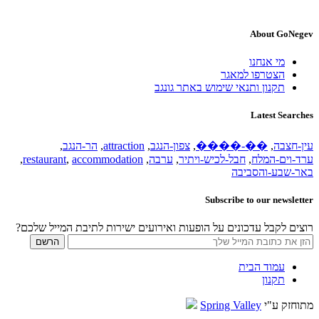
About GoNegev
מי אנחנו
הצטרפו למאגר
תקנון ותנאי שימוש באתר גונגב
Latest Searches
עין-חצבה
,
��-����
,
צפון-הנגב
,
attraction
,
הר-הנגב
,
ערד-וים-המלח
,
חבל-לכיש-ויתיר
,
ערבה
,
accommodation
,
restaurant
,
באר-שבע-והסביבה
Subscribe to our newsletter
רוצים לקבל עדכונים על הופעות ואירועים ישירות לתיבת המייל שלכם?
עמוד הבית
תקנון
מתוחזק ע"י
Spring Valley