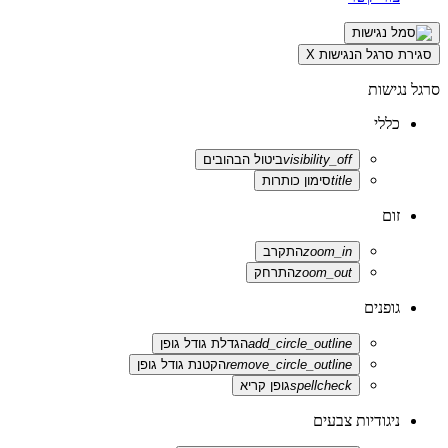
סגירת סרגל הנגישות
X
סרגל נגישות
כללי
visibility_off
ביטול הבהובים
title
סימון כותרות
זום
zoom_in
התקרב
zoom_out
התרחק
גופנים
add_circle_outline
הגדלת גודל גופן
remove_circle_outline
הקטנת גודל גופן
spellcheck
גופן קריא
ניגודיות צבעים