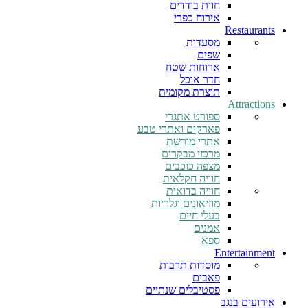
חוות בודדים
אירוח כפרי
Restaurants
מסעדות
שפים
ארוחות שטח
חדר אוכל
תוצרת מקומית
Attractions
ספורט אתגרי
פארקים ואתרי טבע
אתרי מורשת
מרכזי מבקרים
מצפה כוכבים
חוויה חקלאית
חוויה בדואית
מוזיאונים וגלריות
בעלי חיים
אמנים
ספא
Entertainment
מוסדות תרבות
פאבים
פסטיבלים שנתיים
אירועים בנגב