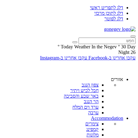
דלג לתפריט ראשי
דלג לתוכן מרכזי
דלג לפוטר
°
Today Weather In the Negev
°
30
Day
Night
26
עקבו אחרינו ב-Facebook
עקבו אחרינו ב-Instagram
אזורים
צפון הנגב
חבל לכיש ויתיר
באר שבע והסביבה
הר הנגב
ערד וים המלח
ערבה
Accommodation
צימרים
קמפינג
מלונות