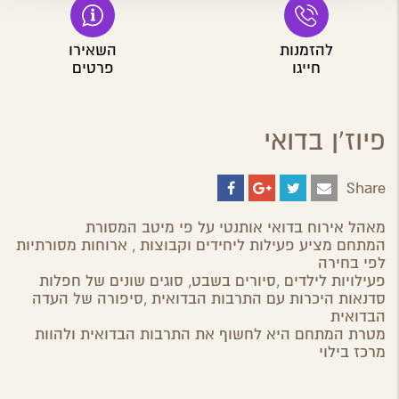
להזמנות
השאירו
חייגו
פרטים
פיוז'ן בדואי
Share
Share
Share
Share
Share
on
on
on
by
ebook
Google
Twitter
Email
מאהל אירוח בדואי אותנטי על פי מיטב המסורת
Plus
המתחם מציע פעילות ליחידים וקבוצות , ארוחות מסורתיות
לפי בחירה
פעילויות לילדים ,סיורים בשבט, סוגים שונים של חפלות
סדנאות היכרות עם התרבות הבדואית ,סיפורה של העדה
הבדואית
מטרת המתחם היא לחשוף את התרבות הבדואית ולהוות
מרכז בילוי