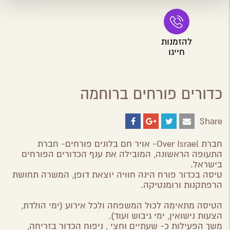
להזמנות
חייגו
כדורים פורחים ברוחמה
Share
Share
Share
Share
Share
on
on
on
by
ebook
Google
Twitter
Email
חברת Over Israel- אויר חם בלונים פורחים- חברת
Plus
התעופה הראשונה, המובילה את ענף הכדורים הפורחים
בישראל.
טיסה בכדור פורח הינה חוויה יוצאת דופן, המשרה תחושת
הרפתקנות ורומנטיקה.
הטיסה מתאימה לכול המשפחה ולכל אירוע (ימי הולדת,
הצעות נישואין, ימי גיבוש ועוד).
משך הפעילות כ- שעתיים וחצי , ניפוח הכדור בזריחה,