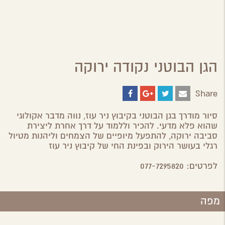
הגן הבוטני נקודה ירוקה
Share
Share
Share
Share
Share
on
on
on
by
ebook
Google
Twitter
Email
סיור מודרך בגן הבוטני בקיבוץ ניר עוז, נווה מדבר אקולוגי
Plus
שהוא פלא מדעי. להכיר וללמוד על דרך אחרת ליצירת
סביבה ירוקה, להתפעל מיופיים של הצמחים וליהנות מטיול
רגלי בעושר הירוק ובפינת החי של קיבוץ ניר עוז
לפרטים: 077-7295820
מפה