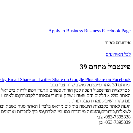
Apply to Business
Business Facebook Page
אירועים באזור
לכל האירועים
פיינטבול מתחם 39
e by Email
Share on Twitter
Share on Google Plus
Share on Facebook
מתחם 39 אתר פיינטבול מושב שדה צבי בנגב.
אטרקציית הפיינטבול הפכה לבין חוויות ספורט אתגרי הפופולריות בישראל וב
עם פינות ישיבה,עמדת מנגל ועוד…
הגעה לאתר כקבוצות תיעשה בתיאום מראש בלבד ! האתר סגור בשבת ובחגי
לשאלות,בירורים,והזמנות מיוחדות כמו ימי הולדת,ימי כיף לחברות וארגונים ט
053-7395338- צבי
053-7395339- בן