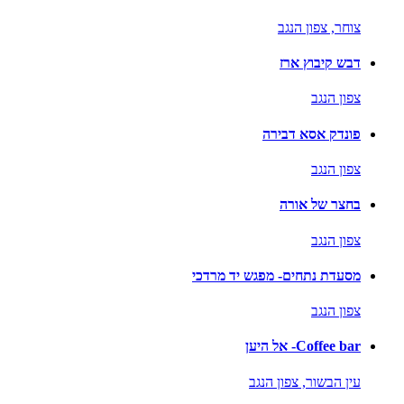
צוחר,
צפון הנגב
דבש קיבוץ ארז
צפון הנגב
פונדק אסא דבירה
צפון הנגב
בחצר של אורה
צפון הנגב
מסעדת נתחים- מפגש יד מרדכי
צפון הנגב
Coffee bar- אל היען
עין הבשור,
צפון הנגב