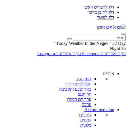
דלג לתפריט ראשי
דלג לתוכן מרכזי
דלג לפוטר
°
Today Weather In the Negev
°
32
Day
Night
26
עקבו אחרינו ב-Facebook
עקבו אחרינו ב-Instagram
אזורים
צפון הנגב
חבל לכיש ויתיר
באר שבע והסביבה
הר הנגב
ערד וים המלח
ערבה
Accommodation
צימרים
קמפינג
מלונות