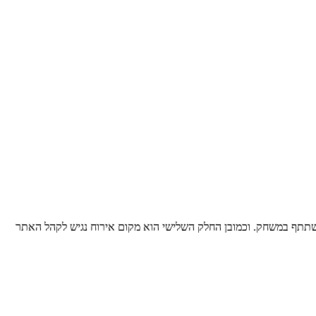
בי צבע למי שהחליט או לא יכול להשתתף במשחק. וכמובן החלק השלישי הוא מקום אירוח נגיש לקהל האתר