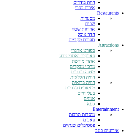
חוות בודדים
אירוח כפרי
Restaurants
מסעדות
שפים
ארוחות שטח
חדר אוכל
תוצרת מקומית
Attractions
ספורט אתגרי
פארקים ואתרי טבע
אתרי מורשת
מרכזי מבקרים
מצפה כוכבים
חוויה חקלאית
חוויה בדואית
מוזיאונים וגלריות
בעלי חיים
אמנים
ספא
Entertainment
מוסדות תרבות
פאבים
פסטיבלים שנתיים
אירועים בנגב