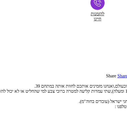
להזמנות
חייגו
Share
Shar
עולם,ואנחנו מזמינים אותכם לחוות אותה במתחם 39.
האתר כולל 3 חלקים והם שטח משחק איחודי ומאתגר לקבוצות(מגילאים 11 ומעלה),שתי עמדות קליעה למטרה ברו
 ישראל (עובדים בחוה"מ).
לפנו :