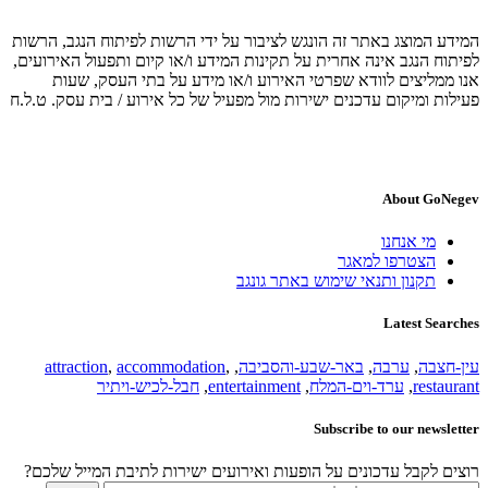
המידע המוצג באתר זה הונגש לציבור על ידי הרשות לפיתוח הנגב, הרשות
לפיתוח הנגב אינה אחרית על תקינות המידע ו/או קיום ותפעול האירועים,
אנו ממליצים לוודא שפרטי האירוע ו/או מידע על בתי העסק, שעות
פעילות ומיקום עדכנים ישירות מול מפעיל של כל אירוע / בית עסק. ט.ל.ח
About GoNegev
מי אנחנו
הצטרפו למאגר
תקנון ותנאי שימוש באתר גונגב
Latest Searches
עין-חצבה
,
ערבה
,
באר-שבע-והסביבה
,
,
accommodation
,
attraction
restaurant
,
ערד-וים-המלח
,
entertainment
,
חבל-לכיש-ויתיר
Subscribe to our newsletter
רוצים לקבל עדכונים על הופעות ואירועים ישירות לתיבת המייל שלכם?