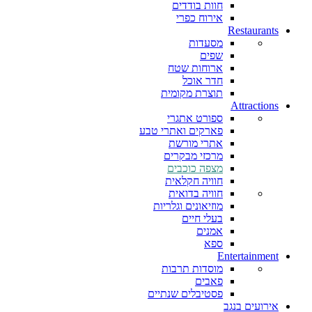
חוות בודדים
אירוח כפרי
Restaurants
מסעדות
שפים
ארוחות שטח
חדר אוכל
תוצרת מקומית
Attractions
ספורט אתגרי
פארקים ואתרי טבע
אתרי מורשת
מרכזי מבקרים
מצפה כוכבים
חוויה חקלאית
חוויה בדואית
מוזיאונים וגלריות
בעלי חיים
אמנים
ספא
Entertainment
מוסדות תרבות
פאבים
פסטיבלים שנתיים
אירועים בנגב