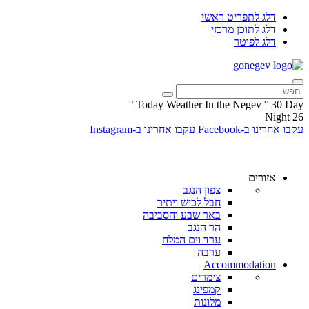
דלג לתפריט ראשי
דלג לתוכן מרכזי
דלג לפוטר
°
Today Weather In the Negev
°
30
Day
Night
26
עקבו אחרינו ב-Facebook
עקבו אחרינו ב-Instagram
אזורים
צפון הנגב
חבל לכיש ויתיר
באר שבע והסביבה
הר הנגב
ערד וים המלח
ערבה
Accommodation
צימרים
קמפינג
מלונות