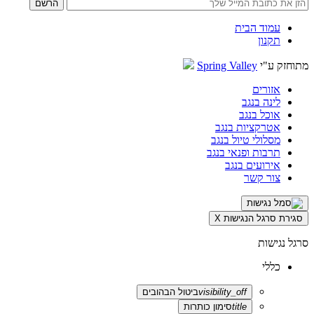
עמוד הבית
תקנון
מתוחזק ע"י
Spring Valley
אזורים
לינה בנגב
אוכל בנגב
אטרקציות בנגב
מסלולי טיול בנגב
תרבות ופנאי בנגב
אירועים בנגב
צור קשר
סגירת סרגל הנגישות
X
סרגל נגישות
כללי
visibility_off
ביטול הבהובים
title
סימון כותרות