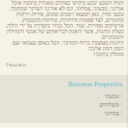
ebook
Google
Twitter
Email
חנות הטבע 'טבע בוקיש' בצוקים מאגדת בתוכה אוכל
Plus
אורגני, טבעוני, צמחוני, וגם לא אורגני העיקר שמקומי,
טבעי ומזין. כאן תמצאו רטבים שונים, פירות וירקות
מקומיים, לצד פסטות מיוחדות, טחינות מונבטות,
ארטיקים מפירות, ועוד. הכל נבחר בקפידה על ידי הילה,
בעלת החנות, אשר דואגת לבריאותם של אנשי הקהילה
והמבקרים.
החנות מעוצבת ברוח המדבר, הכל באופן עצמאי ועם
המון המון אהבה.
מומלץ בחום!!
Read More
Business Properties
טבעוני
משלוחים
צמחוני