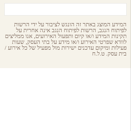
המידע המוצג באתר זה הונגש לציבור על ידי הרשות
לפיתוח הנגב, הרשות לפיתוח הנגב אינה אחרית על
תקינות המידע ו/או קיום ותפעול האירועים, אנו ממליצים
לוודא שפרטי האירוע ו/או מידע על בתי העסק, שעות
פעילות ומיקום עדכנים ישירות מול מפעיל של כל אירוע /
בית עסק. ט.ל.ח
About GoNegev
מי אנחנו
הצטרפו למאגר
תקנון ותנאי שימוש באתר גונגב