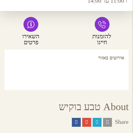
ו 11:00 עד 14:00
להזמנות
השאירו
חייגו
פרטים
אירועים באזור
About טבע בוקיש
Share
Share
Share
Share
Share
on
on
on
by