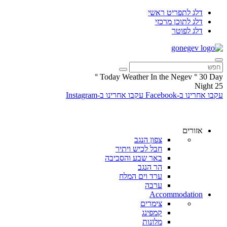
דלג לתפריט ראשי
דלג לתוכן מרכזי
דלג לפוטר
°
Today Weather In the Negev
°
30
Day
Night
25
עקבו אחרינו ב-Facebook
עקבו אחרינו ב-Instagram
אזורים
צפון הנגב
חבל לכיש ויתיר
באר שבע והסביבה
הר הנגב
ערד וים המלח
ערבה
Accommodation
צימרים
קמפינג
מלונות