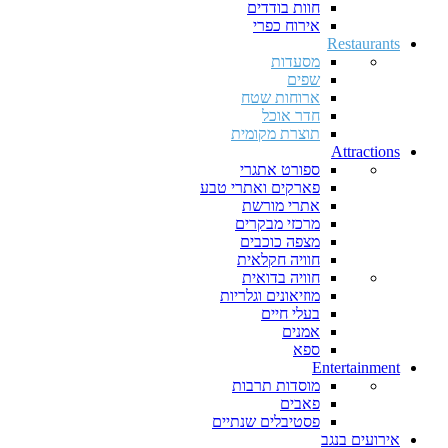
חוות בודדים
אירוח כפרי
Restaurants
מסעדות
שפים
ארוחות שטח
חדר אוכל
תוצרת מקומית
Attractions
ספורט אתגרי
פארקים ואתרי טבע
אתרי מורשת
מרכזי מבקרים
מצפה כוכבים
חוויה חקלאית
חוויה בדואית
מוזיאונים וגלריות
בעלי חיים
אמנים
ספא
Entertainment
מוסדות תרבות
פאבים
פסטיבלים שנתיים
אירועים בנגב