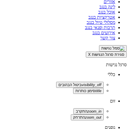
אזורים
לינה בנגב
אוכל בנגב
אטרקציות בנגב
מסלולי טיול בנגב
תרבות ופנאי בנגב
אירועים בנגב
צור קשר
סגירת סרגל הנגישות
X
סרגל נגישות
כללי
visibility_off
ביטול הבהובים
title
סימון כותרות
זום
zoom_in
התקרב
zoom_out
התרחק
גופנים