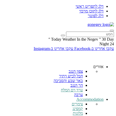
דלג לתפריט ראשי
דלג לתוכן מרכזי
דלג לפוטר
°
Today Weather In the Negev
°
30
Day
Night
24
עקבו אחרינו ב-Facebook
עקבו אחרינו ב-Instagram
אזורים
צפון הנגב
חבל לכיש ויתיר
באר שבע והסביבה
הר הנגב
ערד וים המלח
ערבה
Accommodation
צימרים
קמפינג
מלונות