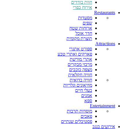
חוות בודדים
אירוח כפרי
Restaurants
מסעדות
שפים
ארוחות שטח
חדר אוכל
תוצרת מקומית
Attractions
ספורט אתגרי
פארקים ואתרי טבע
אתרי מורשת
מרכזי מבקרים
מצפה כוכבים
חוויה חקלאית
חוויה בדואית
מוזיאונים וגלריות
בעלי חיים
אמנים
ספא
Entertainment
מוסדות תרבות
פאבים
פסטיבלים שנתיים
אירועים בנגב