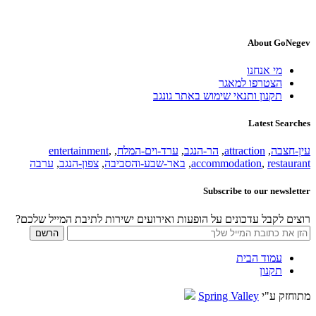
About GoNegev
מי אנחנו
הצטרפו למאגר
תקנון ותנאי שימוש באתר גונגב
Latest Searches
עין-חצבה
,
attraction
,
הר-הנגב
,
ערד-וים-המלח
,
,
entertainment
restaurant
,
accommodation
,
באר-שבע-והסביבה
,
צפון-הנגב
,
ערבה
Subscribe to our newsletter
רוצים לקבל עדכונים על הופעות ואירועים ישירות לתיבת המייל שלכם?
עמוד הבית
תקנון
מתוחזק ע"י
Spring Valley