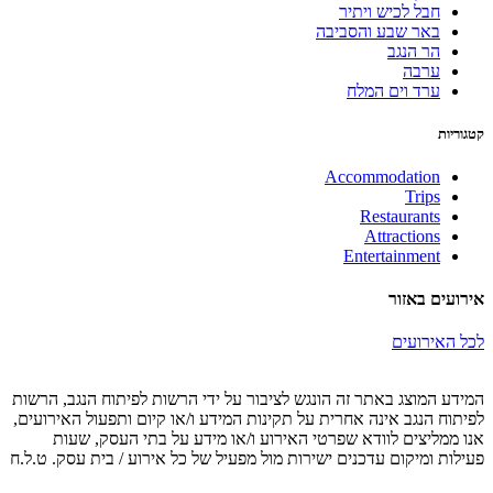
חבל לכיש ויתיר
באר שבע והסביבה
הר הנגב
ערבה
ערד וים המלח
קטגוריות
Accommodation
Trips
Restaurants
Attractions
Entertainment
אירועים באזור
לכל האירועים
המידע המוצג באתר זה הונגש לציבור על ידי הרשות לפיתוח הנגב, הרשות
לפיתוח הנגב אינה אחרית על תקינות המידע ו/או קיום ותפעול האירועים,
אנו ממליצים לוודא שפרטי האירוע ו/או מידע על בתי העסק, שעות
פעילות ומיקום עדכנים ישירות מול מפעיל של כל אירוע / בית עסק. ט.ל.ח