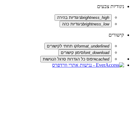
ניגודיות צבעים
brightness_high
ניגודיות בהירה
brightness_low
ניגודיות כהה
קישורים
format_underlined
קו תחתי לקישורים
font_download
סימון קישורים
cached
איפוס כל הגדרות סרגל הנגישות