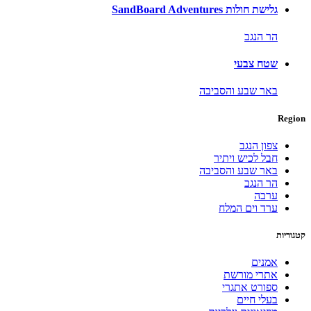
גלישת חולות SandBoard Adventures
הר הנגב
שטח צבעי
באר שבע והסביבה
Region
צפון הנגב
חבל לכיש ויתיר
באר שבע והסביבה
הר הנגב
ערבה
ערד וים המלח
קטגוריות
אמנים
אתרי מורשת
ספורט אתגרי
בעלי חיים