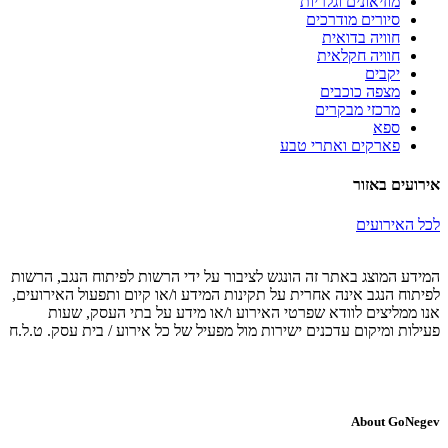
מוזיאונים וגלריות
סיורים מודרכים
חוויה בדואית
חוויה חקלאית
יקבים
מצפה כוכבים
מרכזי מבקרים
ספא
פארקים ואתרי טבע
אירועים באזור
לכל האירועים
המידע המוצג באתר זה הונגש לציבור על ידי הרשות לפיתוח הנגב, הרשות
לפיתוח הנגב אינה אחרית על תקינות המידע ו/או קיום ותפעול האירועים,
אנו ממליצים לוודא שפרטי האירוע ו/או מידע על בתי העסק, שעות
פעילות ומיקום עדכנים ישירות מול מפעיל של כל אירוע / בית עסק. ט.ל.ח
About GoNegev