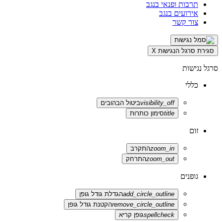
תרבות ופנאי בנגב
אירועים בנגב
צור קשר
סגירת סרגל הנגישות
X
סרגל נגישות
כללי
visibility_off
ביטול הבהובים
title
סימון כותרות
זום
zoom_in
התקרב
zoom_out
התרחק
גופנים
add_circle_outline
הגדלת גודל גופן
remove_circle_outline
הקטנת גודל גופן
spellcheck
גופן קריא