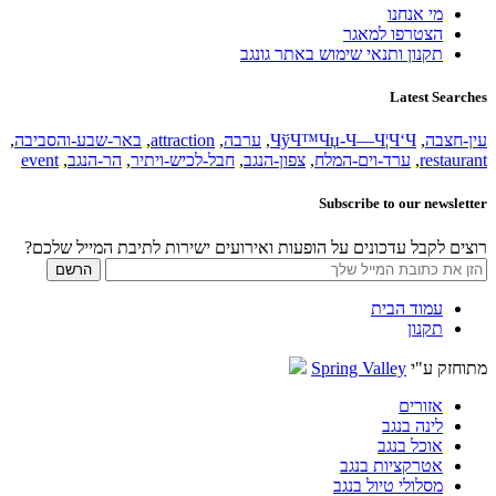
מי אנחנו
הצטרפו למאגר
תקנון ותנאי שימוש באתר גונגב
Latest Searches
עין-חצבה
,
ЧўЧ™Чџ-Ч—Ч¦Ч‘Ч
,
ערבה
,
attraction
,
באר-שבע-והסביבה
,
restaurant
,
ערד-וים-המלח
,
צפון-הנגב
,
חבל-לכיש-ויתיר
,
הר-הנגב
,
event
Subscribe to our newsletter
רוצים לקבל עדכונים על הופעות ואירועים ישירות לתיבת המייל שלכם?
עמוד הבית
תקנון
מתוחזק ע"י
Spring Valley
אזורים
לינה בנגב
אוכל בנגב
אטרקציות בנגב
מסלולי טיול בנגב