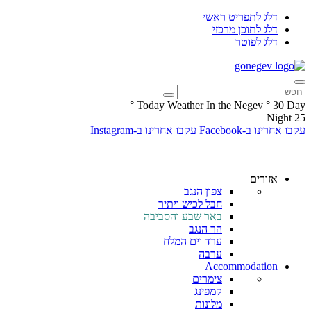
דלג לתפריט ראשי
דלג לתוכן מרכזי
דלג לפוטר
°
Today Weather In the Negev
°
30
Day
Night
25
עקבו אחרינו ב-Facebook
עקבו אחרינו ב-Instagram
אזורים
צפון הנגב
חבל לכיש ויתיר
באר שבע והסביבה
הר הנגב
ערד וים המלח
ערבה
Accommodation
צימרים
קמפינג
מלונות