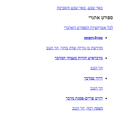
באר שבע,
באר שבע והסביבה
ספורט אתגרי
לכל אטרקציות הספורט האתגרי
negev4you
מדרשת בן גוריון/ שדה בוקר,
הר הנגב
מדבראיש חוויות מעמקי המדבר
הר הנגב
דרור במדבר
הר הנגב
דזרט פריים-פסגת מדבר
מצפה רמון,
הר הנגב