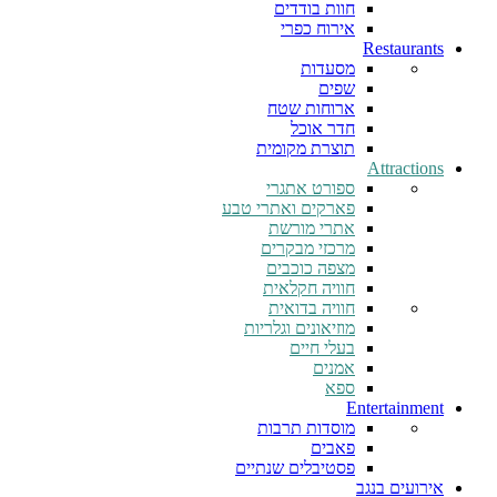
חוות בודדים
אירוח כפרי
Restaurants
מסעדות
שפים
ארוחות שטח
חדר אוכל
תוצרת מקומית
Attractions
ספורט אתגרי
פארקים ואתרי טבע
אתרי מורשת
מרכזי מבקרים
מצפה כוכבים
חוויה חקלאית
חוויה בדואית
מוזיאונים וגלריות
בעלי חיים
אמנים
ספא
Entertainment
מוסדות תרבות
פאבים
פסטיבלים שנתיים
אירועים בנגב