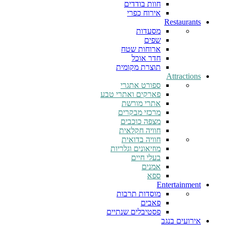
חוות בודדים
אירוח כפרי
Restaurants
מסעדות
שפים
ארוחות שטח
חדר אוכל
תוצרת מקומית
Attractions
ספורט אתגרי
פארקים ואתרי טבע
אתרי מורשת
מרכזי מבקרים
מצפה כוכבים
חוויה חקלאית
חוויה בדואית
מוזיאונים וגלריות
בעלי חיים
אמנים
ספא
Entertainment
מוסדות תרבות
פאבים
פסטיבלים שנתיים
אירועים בנגב