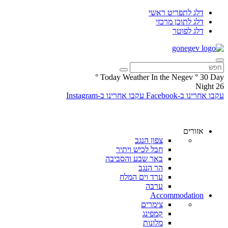
דלג לתפריט ראשי
דלג לתוכן מרכזי
דלג לפוטר
°
Today Weather In the Negev
°
30
Day
Night
26
עקבו אחרינו ב-Facebook
עקבו אחרינו ב-Instagram
אזורים
צפון הנגב
חבל לכיש ויתיר
באר שבע והסביבה
הר הנגב
ערד וים המלח
ערבה
Accommodation
צימרים
קמפינג
מלונות