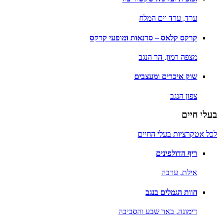
ערד,
ערד וים המלח
קרקס קלאס – סדנאות ומופעי קרקס
מצפה רמון,
הר הנגב
שוק איכרים ומעצבים
צפון הנגב
בעלי חיים
לכל אטקרציות בעלי החיים
ריף הדולפינים
אילת,
ערבה
חוות הגמלים בנגב
דימונה,
באר שבע והסביבה