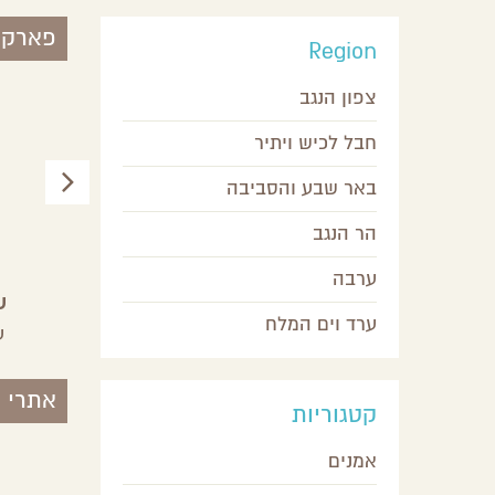
פארקי
Region
צפון הנגב
חבל לכיש ויתיר
באר שבע והסביבה
הר הנגב
ערבה
סיור עששיות בחווארי עידן
ש
ערד וים המלח
ובתמר המקראית
יבה
חצבה,
ערבה
ע
אתרי 
קטגוריות
אמנים