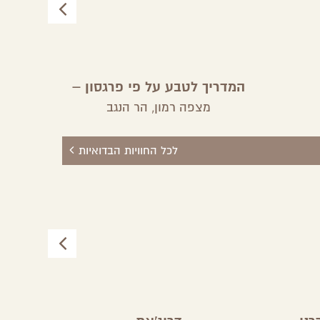
המדריך לטבע על פי פרגסון –
התערוכה הנודדת הגיע לדרום
מצפה רמון,
הר הנגב
לכל החוויות הבדואיות