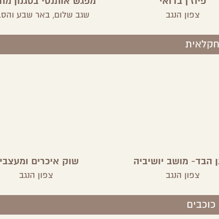
פיוז'ן בדואי
מפגש אותנטי בסגנון מוד
פאטמה אבו שריפה
צפון הנגב
שגב שלום,
באר שבע והסב
חקלאית
ן הבד- מושב יושיביה
שוק איכרים ומעצבי
צפון הנגב
צפון הנגב
כוכבים