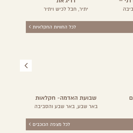
רני –
דריג'את
מרכז
יבה
יתיר,
חבל לכיש ויתיר
לה
לכל החוויות החקלאיות
ם
שבועת האדמה- חקלאות
עירונית בנגב
באר שבע,
באר שבע והסביבה
לכל מצפה הכוכבים