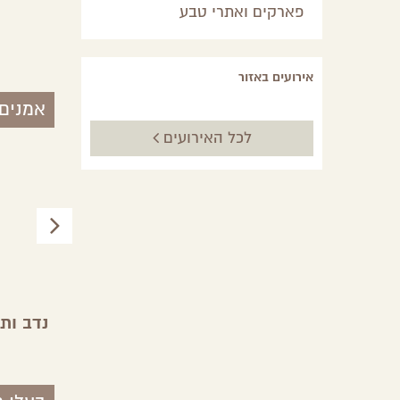
פארקים ואתרי טבע
לונדע
באר שבע והסביבה
אירועים באזור
אמנים
לכל האירועים
סטודיו Suit-Case
נדב ות
ו
ירוחם,
באר שבע והסביבה