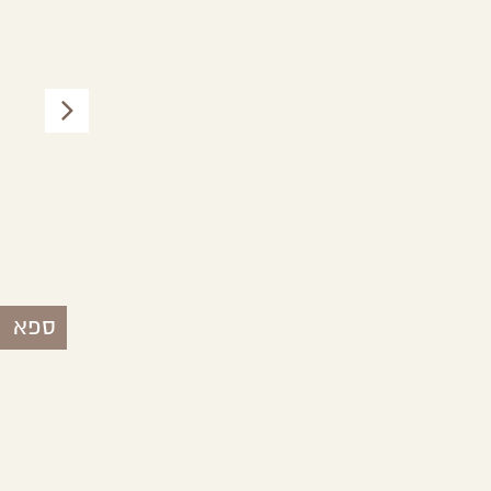
Deep Desert Israel
מצפה רמון,
הר הנגב
ספא