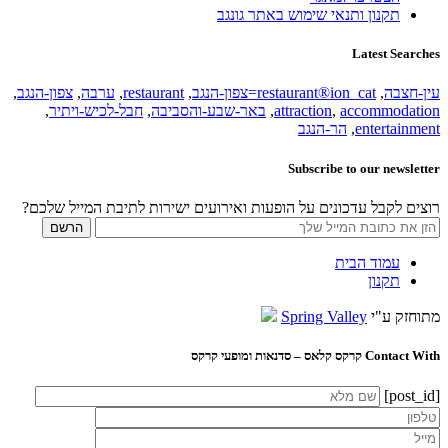
תקנון ותנאי שימוש באתר גונגב
Latest Searches
עין-חצבה
,
restaurant®ion_cat=צפון-הנגב
,
restaurant
,
ערבה
,
צפון-הנגב
,
accommodation
,
attraction
,
באר-שבע-והסביבה
,
חבל-לכיש-ויתיר
,
entertainment
,
הר-הנגב
Subscribe to our newsletter
רוצים לקבל עדכונים על הופעות ואירועים ישירות לתיבת המייל שלכם?
עמוד הבית
תקנון
מתוחזק ע"י
Spring Valley
Contact With קרקס קלאס – סדנאות ומופעי קרקס
[post_id]