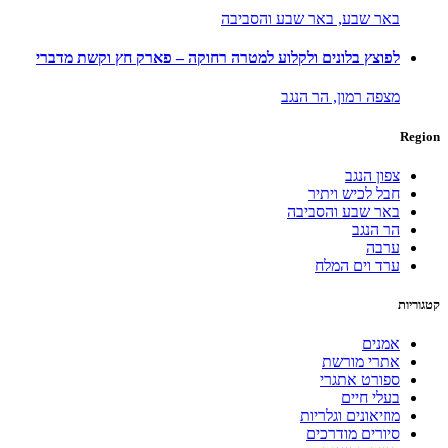
באר שבע,
באר שבע והסביבה
לפוצץ בלונים ולקלוע למטרה רחוקה – פארק חץ וקשת מדברי
מצפה רמון,
הר הנגב
Region
צפון הנגב
חבל לכיש ויתיר
באר שבע והסביבה
הר הנגב
ערבה
ערד וים המלח
קטגוריות
אמנים
אתרי מורשת
ספורט אתגרי
בעלי חיים
מוזיאונים וגלריות
סיורים מודרכים