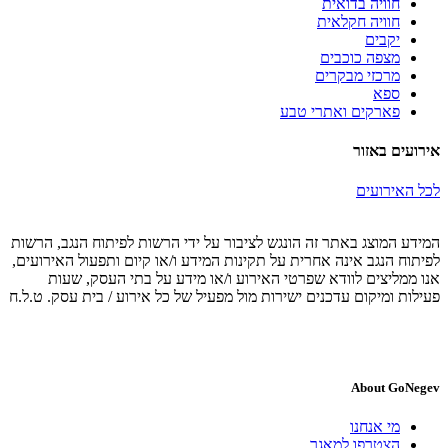
חוויה בדואית
חוויה חקלאית
יקבים
מצפה כוכבים
מרכזי מבקרים
ספא
פארקים ואתרי טבע
אירועים באזור
לכל האירועים
המידע המוצג באתר זה הונגש לציבור על ידי הרשות לפיתוח הנגב, הרשות
לפיתוח הנגב אינה אחרית על תקינות המידע ו/או קיום ותפעול האירועים,
אנו ממליצים לוודא שפרטי האירוע ו/או מידע על בתי העסק, שעות
פעילות ומיקום עדכנים ישירות מול מפעיל של כל אירוע / בית עסק. ט.ל.ח
About GoNegev
מי אנחנו
הצטרפו למאגר