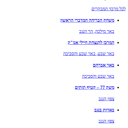
לכל מרכזי המבקרים
משחק הבריחה המדברי הראשון
באר מילכה,
הר הנגב
המרכז להנצחת חיילי אנז"ק
באר שבע,
באר שבע והסביבה
באר אברהם
באר שבע והסביבה
משק 77 – קטיף תותים
צפון הנגב
בארות בנגב
צפון הנגב