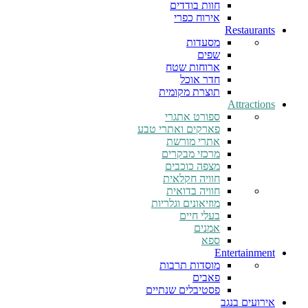
חוות בודדים
אירוח כפרי
Restaurants
מסעדות
שפים
ארוחות שטח
חדר אוכל
תוצרת מקומית
Attractions
ספורט אתגרי
פארקים ואתרי טבע
אתרי מורשת
מרכזי מבקרים
מצפה כוכבים
חוויה חקלאית
חוויה בדואית
מוזיאונים וגלריות
בעלי חיים
אמנים
ספא
Entertainment
מוסדות תרבות
פאבים
פסטיבלים שנתיים
אירועים בנגב