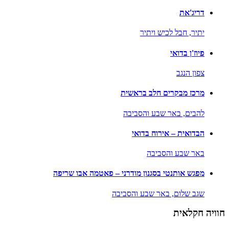
דריג'את
יתיר,
חבל לכיש ויתיר
פיוז'ן בדואי
צפון הנגב
מרכז מבקרים חלב בראשית
להבים,
באר שבע והסביבה
הבדואית – אירוח בדואי
באר שבע והסביבה
מפגש אותנטי בסגנון מודרני – פאטמה אבו שריפה
שגב שלום,
באר שבע והסביבה
חוויה חקלאית