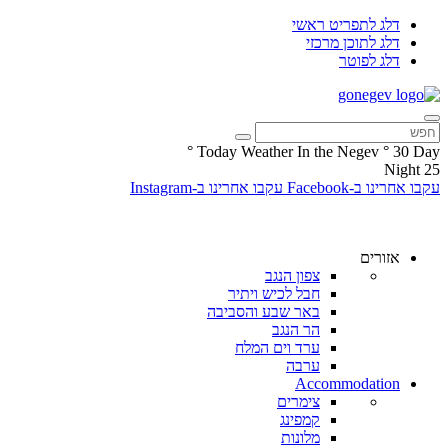
דלג לתפריט ראשי
דלג לתוכן מרכזי
דלג לפוטר
°
Today Weather In the Negev
°
30
Day
Night
25
עקבו אחרינו ב-Facebook
עקבו אחרינו ב-Instagram
אזורים
צפון הנגב
חבל לכיש ויתיר
באר שבע והסביבה
הר הנגב
ערד וים המלח
ערבה
Accommodation
צימרים
קמפינג
מלונות