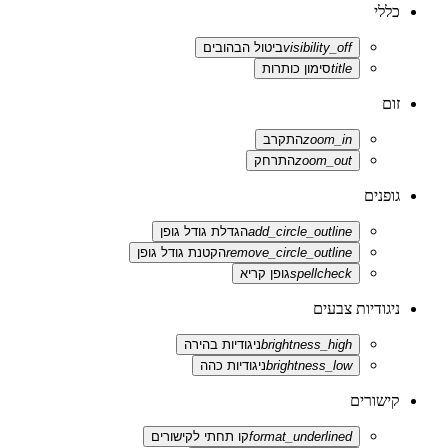
כללי
visibility_off
ביטול הבהובים
title
סימון כותרות
זום
zoom_in
התקרב
zoom_out
התרחק
גופנים
add_circle_outline
הגדלת גודל גופן
remove_circle_outline
הקטנת גודל גופן
spellcheck
גופן קריא
ניגודיות צבעים
brightness_high
ניגודיות בהירה
brightness_low
ניגודיות כהה
קישורים
format_underlined
קו תחתי לקישורים