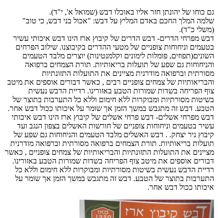
גם כוחו של יהונתן חזר אליו באוכלו דבש (שמואל א', י"ד).
שלמה המלך החכם באדם המליץ על דבש: "אכול בני דבש, כי טוב"
(משלי כ"ד).
דבש מפרחי הדרים- דבש הדרים של קיבוץ ארז הינו דבש איכותי עשיר
בטעמים וניחוחות צופניים של מטעי ההדרים בקיבוצנו. שילוב הפרחים
השונים(תפוזים, פומלות לימונים וקלמנטינות) יוצרים מלבד הטעמים
והניחוחות גם שפע של תועלות בריאותיות. תורת הצמחים ברפואה
מסורתית וברפואה מודרנית מציינים את התועלות התזונתיות
והבריאותיות של צמחים צופניים רבים , כאשר דבורים אוספים את מיטב
צוף הפריחה בשדות שמורות הטבע באזורינו. רדיית הדבש נעשית
בשיטות מסורתיות ומבוקרות ללא חימום וללא כל התערבות בתוצר של
הטבע. דבש זה מתגבש במשך הזמן אך שומר על איכותו ככול דבש אחר.
דבש מפרחי אשלים- דבש פרחי אשלים של קיבוץ ארז הינו דבש איכותי
עשיר בטעמים וניחוחות צופניים של חורשות האשלים בצפון הנגב ועד
קיבוץ ניר יצחק. . דבש האשלים מלבד הטעמים והניחוחות גם שפע של
תועלות בריאותיות. תורת הצמחים ברפואה מסורתית וברפואה מודרנית
מציינים את התועלות התזונתיות והבריאותיות של צמחים צופניים , כאשר
דבורים אוספים את מיטב צוף הפריחה בשדות שמורות הטבע באזורינו.
רדיית הדבש נעשית בשיטות מסורתיות ומבוקרות ללא חימום וללא כל
התערבות בתוצר של הטבע. דבש זה מתגבש במשך הזמן אך שומר על
איכותו ככול דבש אחר.