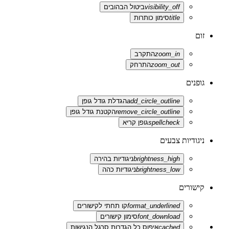
visibility_off
ביטול הבהובים
title
סימון כותרות
זום
zoom_in
התקרב
zoom_out
התרחק
גופנים
add_circle_outline
הגדלת גודל גופן
remove_circle_outline
הקטנת גודל גופן
spellcheck
גופן קריא
ניגודיות צבעים
brightness_high
ניגודיות בהירה
brightness_low
ניגודיות כהה
קישורים
format_underlined
קו תחתי לקישורים
font_download
סימון קישורים
cached
איפוס כל הגדרות סרגל הנגישות