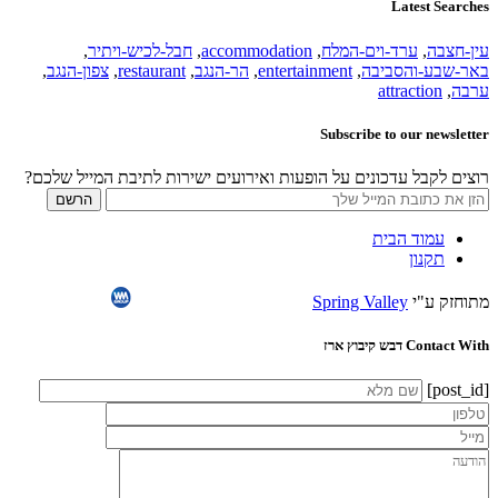
Latest Searches
עין-חצבה
,
ערד-וים-המלח
,
accommodation
,
חבל-לכיש-ויתיר
,
באר-שבע-והסביבה
,
entertainment
,
הר-הנגב
,
restaurant
,
צפון-הנגב
,
ערבה
,
attraction
Subscribe to our newsletter
רוצים לקבל עדכונים על הופעות ואירועים ישירות לתיבת המייל שלכם?
עמוד הבית
תקנון
מתוחזק ע"י
Spring Valley
Contact With דבש קיבוץ ארז
[post_id]