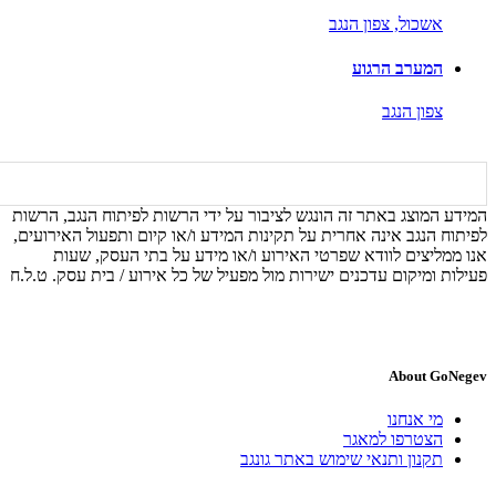
אשכול,
צפון הנגב
המערב הרגוע
צפון הנגב
המידע המוצג באתר זה הונגש לציבור על ידי הרשות לפיתוח הנגב, הרשות
לפיתוח הנגב אינה אחרית על תקינות המידע ו/או קיום ותפעול האירועים,
אנו ממליצים לוודא שפרטי האירוע ו/או מידע על בתי העסק, שעות
פעילות ומיקום עדכנים ישירות מול מפעיל של כל אירוע / בית עסק. ט.ל.ח
About GoNegev
מי אנחנו
הצטרפו למאגר
תקנון ותנאי שימוש באתר גונגב