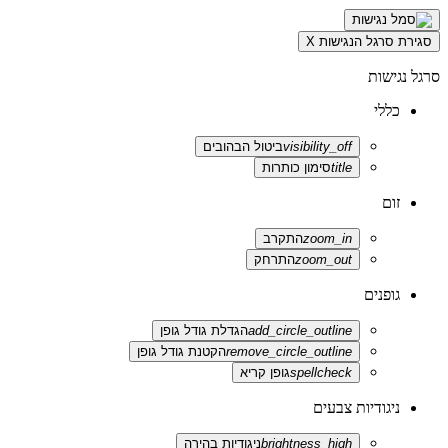
סגירת סרגל הנגישות
X
סרגל נגישות
כללי
visibility_off
ביטול הבהובים
title
סימון כותרות
זום
zoom_in
התקרב
zoom_out
התרחק
גופנים
add_circle_outline
הגדלת גודל גופן
remove_circle_outline
הקטנת גודל גופן
spellcheck
גופן קריא
ניגודיות צבעים
brightness_high
ניגודיות בהירה