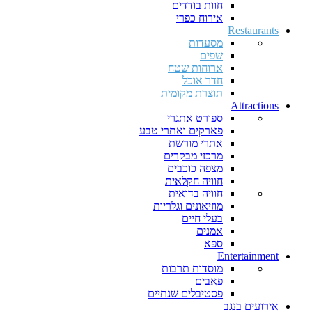
חוות בודדים
אירוח כפרי
Restaurants
מסעדות
שפים
ארוחות שטח
חדר אוכל
תוצרת מקומית
Attractions
ספורט אתגרי
פארקים ואתרי טבע
אתרי מורשת
מרכזי מבקרים
מצפה כוכבים
חוויה חקלאית
חוויה בדואית
מוזיאונים וגלריות
בעלי חיים
אמנים
ספא
Entertainment
מוסדות תרבות
פאבים
פסטיבלים שנתיים
אירועים בנגב