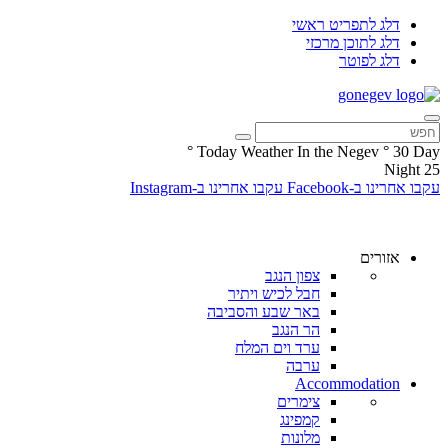
דלג לתפריט ראשי
דלג לתוכן מרכזי
דלג לפוטר
°
Today Weather In the Negev
°
30
Day
Night
25
עקבו אחרינו ב-Facebook
עקבו אחרינו ב-Instagram
אזורים
צפון הנגב
חבל לכיש ויתיר
באר שבע והסביבה
הר הנגב
ערד וים המלח
ערבה
Accommodation
צימרים
קמפינג
מלונות