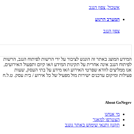
אשכול,
צפון הנגב
המערב הרגוע
צפון הנגב
המידע המוצג באתר זה הונגש לציבור על ידי הרשות לפיתוח הנגב, הרשות
לפיתוח הנגב אינה אחרית על תקינות המידע ו/או קיום ותפעול האירועים,
אנו ממליצים לוודא שפרטי האירוע ו/או מידע על בתי העסק, שעות
פעילות ומיקום עדכנים ישירות מול מפעיל של כל אירוע / בית עסק. ט.ל.ח
About GoNegev
מי אנחנו
הצטרפו למאגר
תקנון ותנאי שימוש באתר גונגב