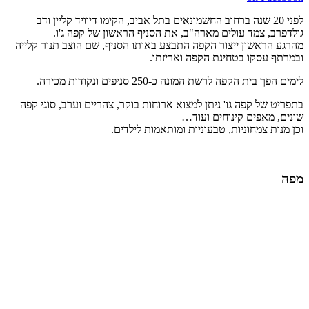
לפני 20 שנה ברחוב החשמונאים בתל אביב, הקימו דיוויד קליין ודב
גולדפרב, צמד עולים מארה"ב, את הסניף הראשון של קפה ג'ו.
מהרגע הראשון ייצור הקפה התבצע באותו הסניף, שם הוצב תנור קלייה
ובמרתף עסקו בטחינת הקפה ואריזתו.
לימים הפך בית הקפה לרשת המונה כ-250 סניפים ונקודות מכירה.
בתפריט של קפה גו' ניתן למצוא ארוחות בוקר, צהריים וערב, סוגי קפה
שונים, מאפים קינוחים ועוד…
וכן מנות צמחוניות, טבעוניות ומותאמות לילדים.
מפה