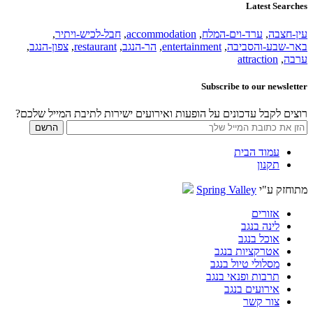
Latest Searches
עין-חצבה
,
ערד-וים-המלח
,
accommodation
,
חבל-לכיש-ויתיר
,
באר-שבע-והסביבה
,
entertainment
,
הר-הנגב
,
restaurant
,
צפון-הנגב
,
ערבה
,
attraction
Subscribe to our newsletter
רוצים לקבל עדכונים על הופעות ואירועים ישירות לתיבת המייל שלכם?
עמוד הבית
תקנון
מתוחזק ע"י
Spring Valley
אזורים
לינה בנגב
אוכל בנגב
אטרקציות בנגב
מסלולי טיול בנגב
תרבות ופנאי בנגב
אירועים בנגב
צור קשר