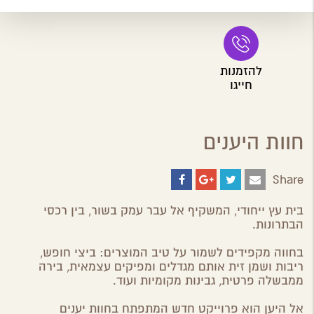
להזמנות
חייגו
חוות היענים
Share
Share
Share
Share
Share
on
on
on
by
ebook
Google
Twitter
Email
בית עץ ייחודי, המשקיף אל עבר עמק בשור, בין רכסי
Plus
הבתרונות.
בחווה מקפידים לשמור על טיב המוצרים: ביצי חופש,
ריבות ושמן זית אותם מגדלים ומפיקים עצמאית, בירה
ממבשלה פרטית, גבינות מקומיות ועוד.
אל היען הוא פרוייקט חדש המתפתח בחוות יענים