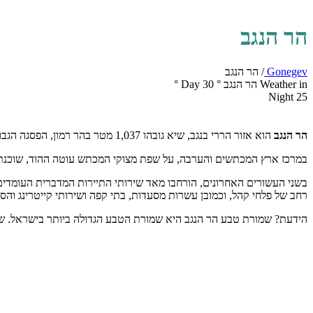
הר הנגב
Gonegev
/
הר הנגב
Weather in הר הנגב
°
30
Day
°
Night
25
הר הנגב
הוא אזור הררי בנגב, שיא גובהו 1,037 מטר בהר רמון, הפסגה הגבוהה ביותר בדרום מדינת ישראל.
במרכז ארץ המכתשים והערבה, על שפת מצוקי המכתש עוטה ההוד, שוכנת 
בשני העשורים האחרונים, הורחבו מאד שירותי התיירות המדברית העומדים ל
רחב של פלחי קהל, וכמובן עשרות מסעדות, בתי קפה ושירותי קייטרינג וה
הידעת? שמורת טבע הר הנגב היא שמורת הטבע הגדולה ביותר בישראל. שטחה של השמו