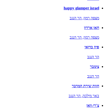
happy glamper israel
מצפה רמון,
הר הנגב
חאן ארדון
מצפה רמון,
הר הנגב
פיוז בדואי
הר הנגב
צימבר
הר הנגב
חוות שירת המדבר
באר מילכה,
הר הנגב
צ'רי-וואן