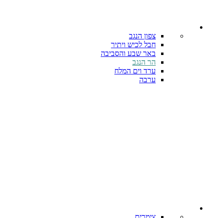
צפון הנגב
חבל לכיש ויתיר
באר שבע והסביבה
הר הנגב
ערד וים המלח
ערבה
צימרים