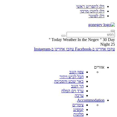
דלג לתפריט ראשי
דלג לתוכן מרכזי
דלג לפוטר
°
Today Weather In the Negev
°
30
Day
Night
25
עקבו אחרינו ב-Facebook
עקבו אחרינו ב-Instagram
אזורים
צפון הנגב
חבל לכיש ויתיר
באר שבע והסביבה
הר הנגב
ערד וים המלח
ערבה
Accommodation
צימרים
קמפינג
מלונות