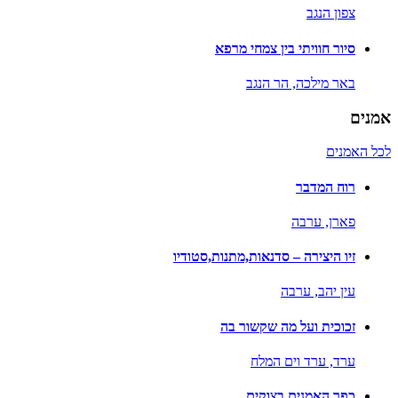
צפון הנגב
סיור חוויתי בין צמחי מרפא
באר מילכה,
הר הנגב
אמנים
לכל האמנים
רוח המדבר
פארן,
ערבה
זיו היצירה – סדנאות,מתנות,סטודיו
עין יהב,
ערבה
זכוכית ועל מה שקשור בה
ערד,
ערד וים המלח
כפר האמנים בצוקים