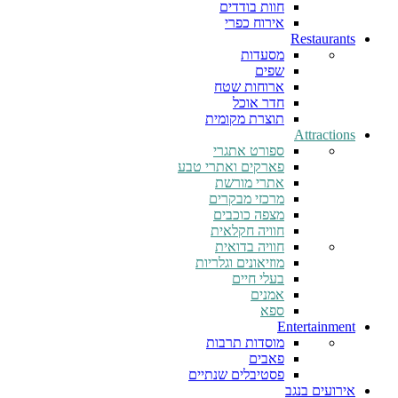
חוות בודדים
אירוח כפרי
Restaurants
מסעדות
שפים
ארוחות שטח
חדר אוכל
תוצרת מקומית
Attractions
ספורט אתגרי
פארקים ואתרי טבע
אתרי מורשת
מרכזי מבקרים
מצפה כוכבים
חוויה חקלאית
חוויה בדואית
מוזיאונים וגלריות
בעלי חיים
אמנים
ספא
Entertainment
מוסדות תרבות
פאבים
פסטיבלים שנתיים
אירועים בנגב