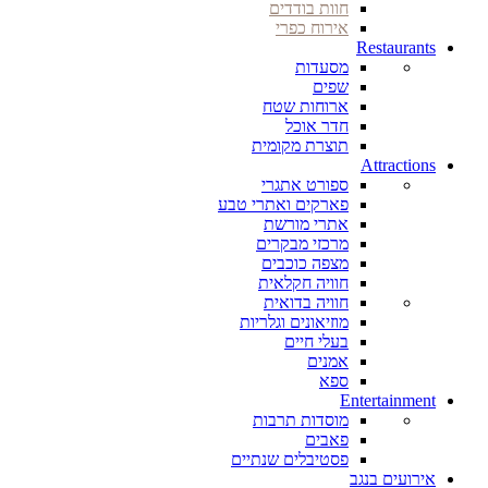
חוות בודדים
אירוח כפרי
Restaurants
מסעדות
שפים
ארוחות שטח
חדר אוכל
תוצרת מקומית
Attractions
ספורט אתגרי
פארקים ואתרי טבע
אתרי מורשת
מרכזי מבקרים
מצפה כוכבים
חוויה חקלאית
חוויה בדואית
מוזיאונים וגלריות
בעלי חיים
אמנים
ספא
Entertainment
מוסדות תרבות
פאבים
פסטיבלים שנתיים
אירועים בנגב