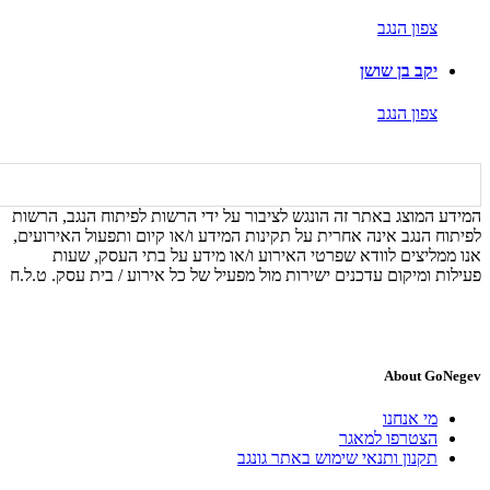
צפון הנגב
יקב בן שושן
צפון הנגב
המידע המוצג באתר זה הונגש לציבור על ידי הרשות לפיתוח הנגב, הרשות
לפיתוח הנגב אינה אחרית על תקינות המידע ו/או קיום ותפעול האירועים,
אנו ממליצים לוודא שפרטי האירוע ו/או מידע על בתי העסק, שעות
פעילות ומיקום עדכנים ישירות מול מפעיל של כל אירוע / בית עסק. ט.ל.ח
About GoNegev
מי אנחנו
הצטרפו למאגר
תקנון ותנאי שימוש באתר גונגב