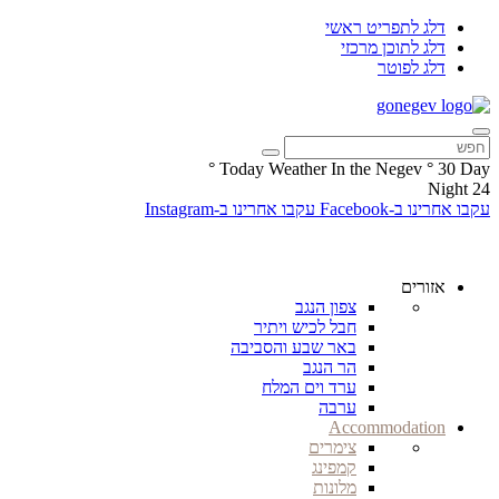
דלג לתפריט ראשי
דלג לתוכן מרכזי
דלג לפוטר
°
Today Weather In the Negev
°
30
Day
Night
24
עקבו אחרינו ב-Facebook
עקבו אחרינו ב-Instagram
אזורים
צפון הנגב
חבל לכיש ויתיר
באר שבע והסביבה
הר הנגב
ערד וים המלח
ערבה
Accommodation
צימרים
קמפינג
מלונות