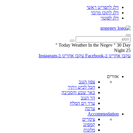
דלג לתפריט ראשי
דלג לתוכן מרכזי
דלג לפוטר
°
Today Weather In the Negev
°
30
Day
Night
25
עקבו אחרינו ב-Facebook
עקבו אחרינו ב-Instagram
אזורים
צפון הנגב
חבל לכיש ויתיר
באר שבע והסביבה
הר הנגב
ערד וים המלח
ערבה
Accommodation
צימרים
קמפינג
מלונות