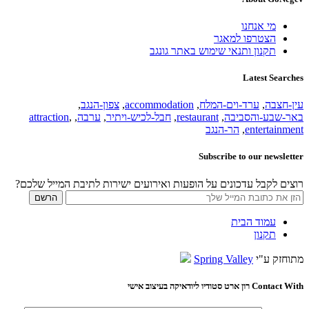
מי אנחנו
הצטרפו למאגר
תקנון ותנאי שימוש באתר גונגב
Latest Searches
עין-חצבה
,
ערד-וים-המלח
,
accommodation
,
צפון-הנגב
,
באר-שבע-והסביבה
,
restaurant
,
חבל-לכיש-ויתיר
,
ערבה
,
,
attraction
entertainment
,
הר-הנגב
Subscribe to our newsletter
רוצים לקבל עדכונים על הופעות ואירועים ישירות לתיבת המייל שלכם?
עמוד הבית
תקנון
מתוחזק ע"י
Spring Valley
Contact With רון ארט סטודיו ליודאיקה בעיצוב אישי