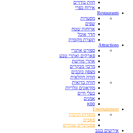
חוות בודדים
אירוח כפרי
Restaurants
מסעדות
שפים
ארוחות שטח
חדר אוכל
תוצרת מקומית
Attractions
ספורט אתגרי
פארקים ואתרי טבע
אתרי מורשת
מרכזי מבקרים
מצפה כוכבים
חוויה חקלאית
חוויה בדואית
מוזיאונים וגלריות
בעלי חיים
אמנים
ספא
Entertainment
מוסדות תרבות
פאבים
פסטיבלים שנתיים
אירועים בנגב