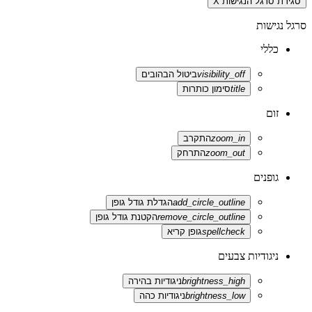
סגירת סרגל הנגישות
X
סרגל נגישות
כללי
visibility_off
ביטול הבהובים
title
סימון כותרות
זום
zoom_in
התקרב
zoom_out
התרחק
גופנים
add_circle_outline
הגדלת גודל גופן
remove_circle_outline
הקטנת גודל גופן
spellcheck
גופן קריא
ניגודיות צבעים
brightness_high
ניגודיות בהירה
brightness_low
ניגודיות כהה