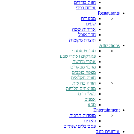
חוות בודדים
אירוח כפרי
Restaurants
מסעדות
שפים
ארוחות שטח
חדר אוכל
תוצרת מקומית
Attractions
ספורט אתגרי
פארקים ואתרי טבע
אתרי מורשת
מרכזי מבקרים
מצפה כוכבים
חוויה חקלאית
חוויה בדואית
מוזיאונים וגלריות
בעלי חיים
אמנים
ספא
Entertainment
מוסדות תרבות
פאבים
פסטיבלים שנתיים
אירועים בנגב