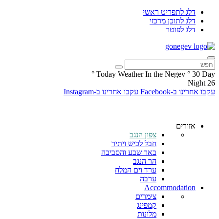
דלג לתפריט ראשי
דלג לתוכן מרכזי
דלג לפוטר
°
Today Weather In the Negev
°
30
Day
Night
26
עקבו אחרינו ב-Facebook
עקבו אחרינו ב-Instagram
אזורים
צפון הנגב
חבל לכיש ויתיר
באר שבע והסביבה
הר הנגב
ערד וים המלח
ערבה
Accommodation
צימרים
קמפינג
מלונות