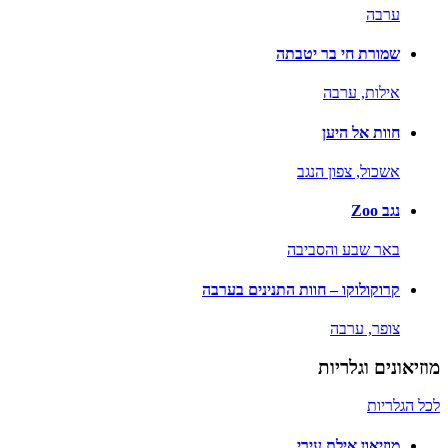
ערבה
שמורת חי בר יטבתה
אילות,
ערבה
חוות אל היען
אשכול,
צפון הנגב
נגב Zoo
באר שבע והסביבה
קרוקולוקו – חוות התנינים בערבה
צופר,
ערבה
מוזיאונים וגלריות
לכל הגלריות
מוזיאון אילת עירי