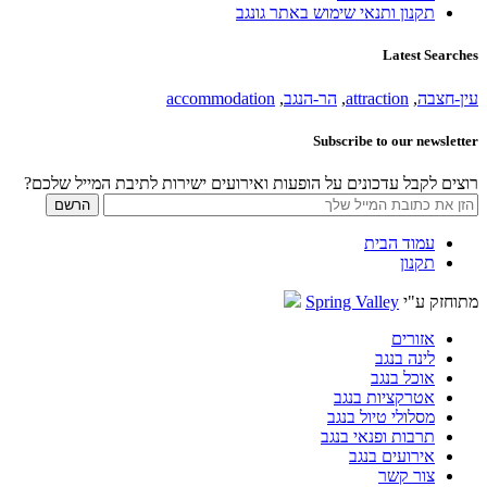
תקנון ותנאי שימוש באתר גונגב
Latest Searches
עין-חצבה
,
attraction
,
הר-הנגב
,
accommodation
Subscribe to our newsletter
רוצים לקבל עדכונים על הופעות ואירועים ישירות לתיבת המייל שלכם?
עמוד הבית
תקנון
מתוחזק ע"י
Spring Valley
אזורים
לינה בנגב
אוכל בנגב
אטרקציות בנגב
מסלולי טיול בנגב
תרבות ופנאי בנגב
אירועים בנגב
צור קשר