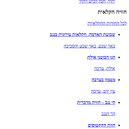
יתיר,
חבל לכיש ויתיר
חוויה חקלאית
לכל החוויות החקלאיות
שבועת האדמה- חקלאות עירונית בנגב
באר שבע,
באר שבע והסביבה
הגן הבוטני אילת
אילת,
ערבה
מטמון בערבה
עין יהב,
ערבה
חי נגב – חוויה מדברית
הר הנגב
חוות הקקטוסים