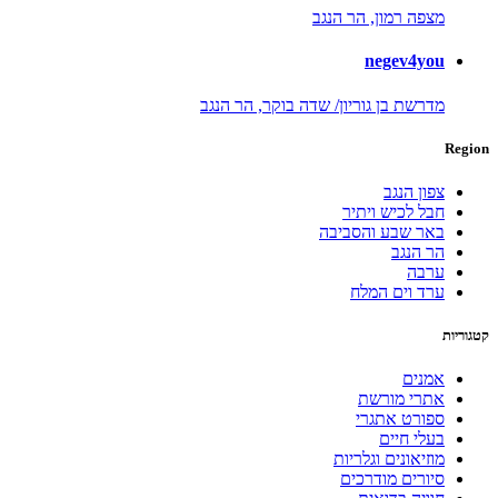
מצפה רמון,
הר הנגב
negev4you
מדרשת בן גוריון/ שדה בוקר,
הר הנגב
Region
צפון הנגב
חבל לכיש ויתיר
באר שבע והסביבה
הר הנגב
ערבה
ערד וים המלח
קטגוריות
אמנים
אתרי מורשת
ספורט אתגרי
בעלי חיים
מוזיאונים וגלריות
סיורים מודרכים