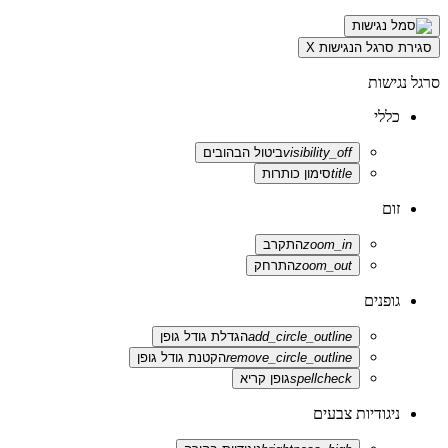
סגירת סרגל הנגישות
X
סרגל נגישות
כללי
visibility_off
ביטול הבהובים
title
סימון כותרות
זום
zoom_in
התקרב
zoom_out
התרחק
גופנים
add_circle_outline
הגדלת גודל גופן
remove_circle_outline
הקטנת גודל גופן
spellcheck
גופן קריא
ניגודיות צבעים