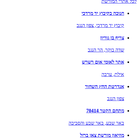
לכל אתרי המורשת
חנוכה בקיבוץ יד מרדכי
קיבוץ יד מרדכי,
צפון הנגב
צריף בן גוריון
שדה בוקר,
הר הנגב
אתר לאומי אום רשרש
אילת,
ערבה
אנדרטת החץ השחור
צפון הנגב
מתחם הקטר 70414
באר שבע,
באר שבע והסביבה
מוזיאון מורשת צאן ברזל