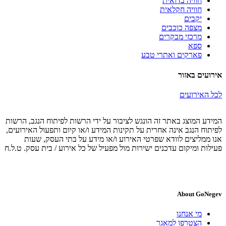
חוויה בדואית
חוויה חקלאית
יקבים
מצפה כוכבים
מרכזי מבקרים
ספא
פארקים ואתרי טבע
אירועים באזור
לכל האירועים
המידע המוצג באתר זה הונגש לציבור על ידי הרשות לפיתוח הנגב, הרשות
לפיתוח הנגב אינה אחרית על תקינות המידע ו/או קיום ותפעול האירועים,
אנו ממליצים לוודא שפרטי האירוע ו/או מידע על בתי העסק, שעות
פעילות ומיקום עדכנים ישירות מול מפעיל של כל אירוע / בית עסק. ט.ל.ח
About GoNegev
מי אנחנו
הצטרפו למאגר