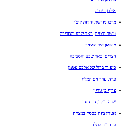
אילת,
ערבה
מרכז מורשת יהדות קוצ'ין
מושב נבטים,
באר שבע והסביבה
מוזיאון חיל האוויר
חצרים,
באר שבע והסביבה
סיפורי ברזל של אלכס גוטמן
ערד,
ערד וים המלח
צריף בן-גוריון
שדה בוקר,
הר הנגב
אטרקציות בפסח במצדה
ערד וים המלח