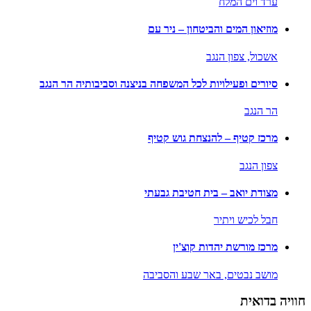
ערד וים המלח
מוזיאון המים והביטחון – ניר עם
אשכול,
צפון הנגב
סיורים ופעילויות לכל המשפחה בניצנה וסביבותיה הר הנגב
הר הנגב
מרכז קטיף – להנצחת גוש קטיף
צפון הנגב
מצודת יואב – בית חטיבת גבעתי
חבל לכיש ויתיר
מרכז מורשת יהדות קוצ'ין
מושב נבטים,
באר שבע והסביבה
חוויה בדואית